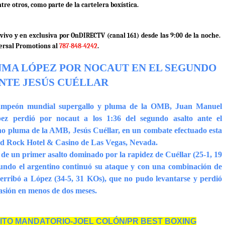
tre otros, como parte de la cartelera boxística.
ivo y en exclusiva por OnDIRECTV (canal 161) desde las 9:00 de la noche.
ersal Promotions al
787-848-4242
.
NMA LÓPEZ POR NOCAUT EN EL SEGUNDO
NTE JESÚS CUÉLLAR
ampeón mundial supergallo y pluma de la OMB, Juan Manuel
z perdió por nocaut a los 1:36 del segundo asalto ante el
no pluma de la AMB, Jesús Cuéllar, en un combate efectuado esta
rd Rock Hotel & Casino de Las Vegas, Nevada.
de un primer asalto dominado por la rapidez de Cuéllar (25-1, 19
gundo el argentino continuó su ataque y con una combinación de
derribó a López (34-5, 31 KOs), que no pudo levantarse y perdió
asión en menos de dos meses.
ITO MANDATORIO-JOEL COLÓN/PR BEST BOXING