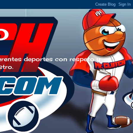
o
erentes deportes con respeto y
stro.