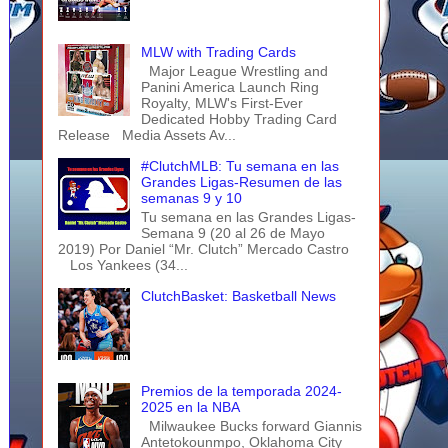
MLW with Trading Cards
Major League Wrestling and
Panini America Launch Ring
Royalty, MLW's First-Ever
Dedicated Hobby Trading Card
Release Media Assets Av...
#ClutchMLB: Tu semana en las
Grandes Ligas-Resumen de las
semanas 9 y 10
Tu semana en las Grandes Ligas-
Semana 9 (20 al 26 de Mayo
2019) Por Daniel “Mr. Clutch” Mercado Castro
Los Yankees (34...
ClutchBasket: Basketball News
Premios de la temporada 2024-
2025 en la NBA
Milwaukee Bucks forward Giannis
Antetokounmpo, Oklahoma City