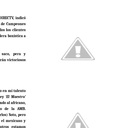
DIRECTV, indicó
he de Campeones
os los clientes
lera boxística a
, saco, pera y
rán victoriosos
o en mi talento
 Rey
‘El Maestro’
ndo al africano,
ero de la AMB.
los) Soto, pero
 el mexicano y
otros estamos