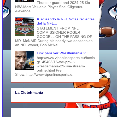
Thunder guard and 2024-25 Kia
NBA Most Valuable Player Shai Gilgeous-
Alexande...
#Tacleando la NFL Notas recientes
del la NFL...
STATEMENT FROM NFL
COMMISSIONER ROGER
GOODELL ON THE PASSING OF
MR. McNAIR During his nearly two decades as
an NFL owner, Bob McNai...
Link para ver Wrestlemania 29
http://www.viponlinesports.eu/boxin
g/145463/1/wwe-ppv-:-
wrestlemania-29-live-stream-
online.html Pre
Show: http://www.viponlinesports.e...
La Clutchmania