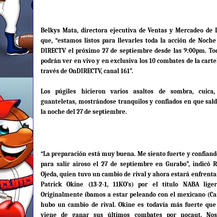
Belkys Mata, directora ejecutiva de Ventas y Mercadeo de 
que, “estamos listos para llevarles toda la acción de Noc
DIRECTV el próximo 27 de septiembre desde las 9:00pm. Tod
podrán ver en vivo y en exclusiva los 10 combates de la carte
través de OnDIRECTV, canal 161”.
Los púgiles hicieron varios asaltos de sombra, cuica
guanteletas, mostrándose tranquilos y confiados en que sald
la noche del 27 de septiembre.
“La preparación está muy buena. Me siento fuerte y confiand
para salir airoso el 27 de septiembre en Gurabo”, indicó
Ojeda, quien tuvo un cambio de rival y ahora estará enfrenta
Patrick Okine (13-2-1, 11KO’s) por el título NABA lig
Originalmente íbamos a estar peleando con el mexicano (Car
hubo un cambio de rival. Okine es todavía más fuerte que
viene de ganar sus últimos combates por nocaut. Nos