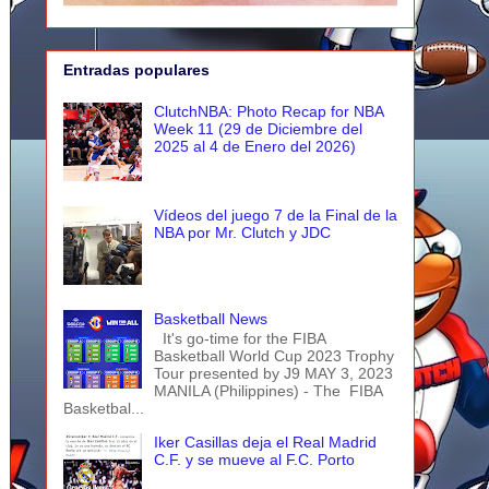
Entradas populares
ClutchNBA: Photo Recap for NBA
Week 11 (29 de Diciembre del
2025 al 4 de Enero del 2026)
Vídeos del juego 7 de la Final de la
NBA por Mr. Clutch y JDC
Basketball News
It's go-time for the FIBA
Basketball World Cup 2023 Trophy
Tour presented by J9 MAY 3, 2023
MANILA (Philippines) - The FIBA
Basketbal...
Iker Casillas deja el Real Madrid
C.F. y se mueve al F.C. Porto