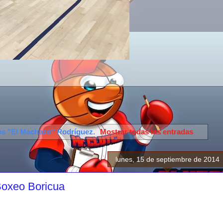
os "El Machazo" Rodríguez
.
Mostrar todas las entradas
lunes, 15 de septiembre de 2014
Boxeo Boricua