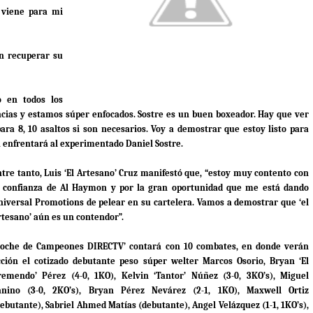
 viene para mi
n recuperar su
o en todos los
cias y estamos súper enfocados. Sostre es un buen boxeador. Hay que ver
a 8, 10 asaltos si son necesarios. Voy a demostrar que estoy listo para
n enfrentará al experimentado Daniel Sostre.
ntre tanto, Luis ‘El Artesano’ Cruz manifestó que, “estoy muy contento con
a confianza de Al Haymon y por la gran oportunidad que me está dando
niversal Promotions de pelear en su cartelera. Vamos a demostrar que ‘el
rtesano’ aún es un contendor”.
Noche de Campeones DIRECTV’ contará con 10 combates, en donde verán
cción el cotizado debutante peso súper welter Marcos Osorio, Bryan ‘El
remendo’ Pérez (4-0, 1KO), Kelvin ‘Tantor’ Núñez (3-0, 3KO’s), Miguel
anino (3-0, 2KO’s), Bryan Pérez Nevárez (2-1, 1KO), Maxwell Ortiz
ebutante), Sabriel Ahmed Matías (debutante), Angel Velázquez (1-1, 1KO’s),