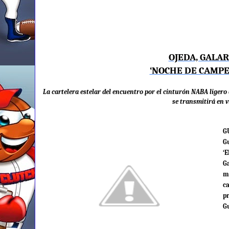
OJEDA, GALAR
‘NOCHE DE CAMPE
La cartelera estelar del encuentro por el cinturón NABA ligero
se
transmitirá
en v
G
G
‘
Ga
m
c
p
G