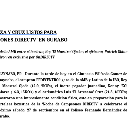
ZA Y CRUZ LISTOS PARA
ONES DIRECTV’ EN GURABO
 de la AMB entre el boricua,
Rey ‘El Maestro’ Ojeda y el africano, Patrick Okine
ivo y en exclusiva por OnDIRECTV
UAYNABO, PR
-
Durante la tarde de hoy en el Gimnasio Wilfredo Gómez de
uaynabo, el campeón FEDECENTRO ligero de la AMB y Latino de la IBO, Rey
El Maestro’ Ojeda (14-0, 9KO’s), el fuerte pegador juanadino, Kenny ‘KO’
larza (16-3, 15KO’s) y el carismático Luis ‘El Artesano’ Cruz (21-3, 16KO’s)
ostraron una impresionante condición física, esto en preparación para la
artelera boxística de la ‘Noche de Campeones DIRECTV’ a
celebrarse el
róximo sábado, 27 de septiembre en el Coliseo Fernando Hernández de
urabo.