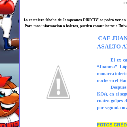
en
La cartelera ‘Noche de Campeones DIRECTV’ se podrá ver en v
Para más información o boletos, pueden comunicarse a Univ
CAE JUA
ASALTO A
El ex c
“Juanma” Lópe
monarca interi
noche en el Ha
Después 
KOs), en el se
cuatro golpes 
por segunda oc
FOTOS CRÉD