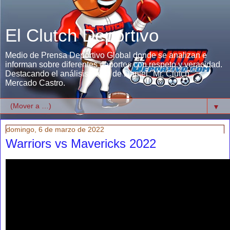
El Clutch Deportivo
Medio de Prensa Deportivo Global donde se analizan e
informan sobre diferentes deportes con respeto y veracidad.
Destacando el análisis único de Daniel "Mr. Clutch"
Mercado Castro.
▼
domingo, 6 de marzo de 2022
Warriors vs Mavericks 2022