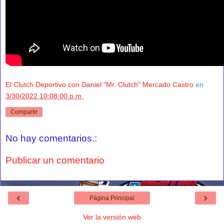
El Clutch Deportivo con Daniel "Mr. Clutch" Mercado Castro
en
3/30/2022 10:08:00 p.m.
Compartir
No hay comentarios.:
Publicar un comentario
‹
›
Página Principal
Ver la versión web