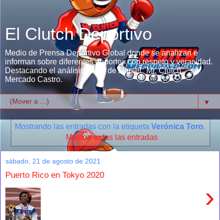
El Clutch Deportivo
Medio de Prensa Deportivo Global donde se analizan e
informan sobre diferentes deportes con respeto y veracidad.
Destacando el análisis único de Daniel "Mr. Clutch"
Mercado Castro.
▼
Mostrando las entradas con la etiqueta
Verónica Toro
.
Mostrar todas las entradas
sábado, 21 de agosto de 2021
Puerto Rico en Tokyo 2020
›