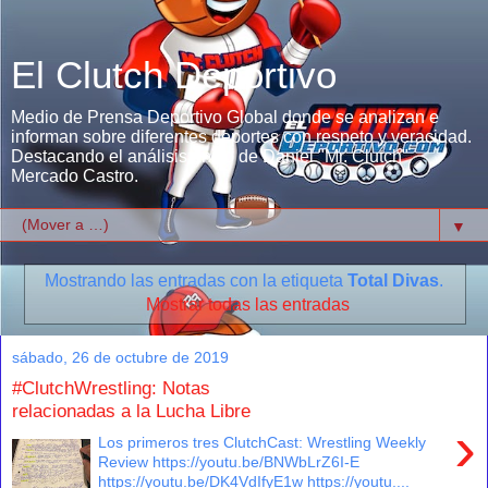
El Clutch Deportivo
Medio de Prensa Deportivo Global donde se analizan e
informan sobre diferentes deportes con respeto y veracidad.
Destacando el análisis único de Daniel "Mr. Clutch"
Mercado Castro.
▼
Mostrando las entradas con la etiqueta
Total Divas
.
Mostrar todas las entradas
sábado, 26 de octubre de 2019
#ClutchWrestling: Notas
relacionadas a la Lucha Libre
›
Los primeros tres ClutchCast: Wrestling Weekly
Review https://youtu.be/BNWbLrZ6I-E
https://youtu.be/DK4VdIfyE1w https://youtu....