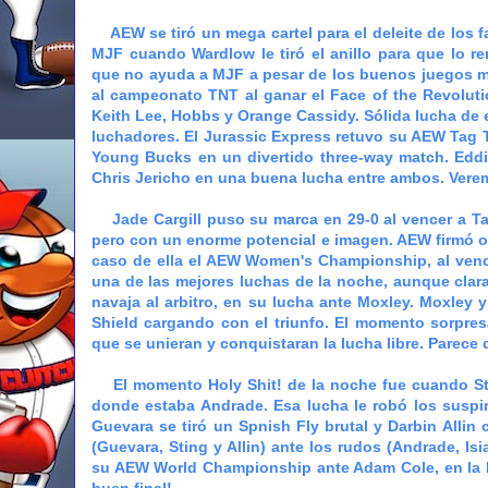
AEW se tiró un mega cartel para el deleite de los f
MJF cuando Wardlow le tiró el anillo para que lo r
que no ayuda a MJF a pesar de los buenos juegos me
al campeonato TNT al ganar el Face of the Revoluti
Keith Lee, Hobbs y Orange Cassidy. Sólida lucha de 
luchadores. El Jurassic Express retuvo su AEW Tag 
Young Bucks en un divertido three-way match. Eddie
Chris Jericho en una buena lucha entre ambos. Verem
Jade Cargill puso su marca en 29-0 al vencer a Tay
pero con un enorme potencial e imagen. AEW firmó ofi
caso de ella el AEW Women's Championship, al venc
una de las mejores luchas de la noche, aunque clara
navaja al arbitro, en su lucha ante Moxley. Moxley
Shield cargando con el triunfo. El momento sorpres
que se unieran y conquistaran la lucha libre. Parece
El momento Holy Shit! de la noche fue cuando Stin
donde estaba Andrade. Esa lucha le robó los suspir
Guevara se tiró un Spnish Fly brutal y Darbin Allin 
(Guevara, Sting y Allin) ante los rudos (Andrade, Is
su AEW World Championship ante Adam Cole, en la b
buen final!