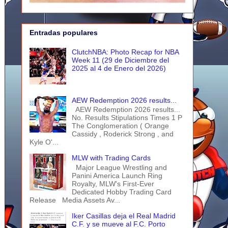
Entradas populares
ClutchNBA: Photo Recap for NBA
Week 11 (29 de Diciembre del
2025 al 4 de Enero del 2026)
AEW Redemption 2026 results...
AEW Redemption 2026 results...
No. Results Stipulations Times 1 P
The Conglomeration ( Orange
Cassidy , Roderick Strong , and
Kyle O'...
MLW with Trading Cards
Major League Wrestling and
Panini America Launch Ring
Royalty, MLW's First-Ever
Dedicated Hobby Trading Card
Release Media Assets Av...
Iker Casillas deja el Real Madrid
C.F. y se mueve al F.C. Porto