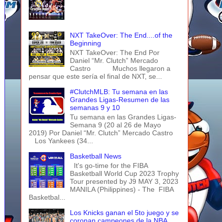
NXT TakeOver: The End....of the
Beginning
NXT TakeOver: The End Por
Daniel “Mr. Clutch” Mercado
Castro Muchos llegaron a
pensar que este sería el final de NXT, se...
#ClutchMLB: Tu semana en las
Grandes Ligas-Resumen de las
semanas 9 y 10
Tu semana en las Grandes Ligas-
Semana 9 (20 al 26 de Mayo
2019) Por Daniel “Mr. Clutch” Mercado Castro
Los Yankees (34...
Basketball News
It's go-time for the FIBA
Basketball World Cup 2023 Trophy
Tour presented by J9 MAY 3, 2023
MANILA (Philippines) - The FIBA
Basketbal...
Los Knicks ganan el 5to juego y se
coronan campeones de la NBA