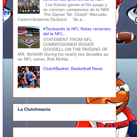
Los Knicks ganan el 5to juego y
se coronan campeones de la NBA
Por Daniel "Mr. Clutch" Mercado
Castro/Jessenia DeJesús Se a...
#Tacleando la NFL Notas recientes
del la NFL...
STATEMENT FROM NFL
COMMISSIONER ROGER
GOODELL ON THE PASSING OF
MR. McNAIR During his nearly two decades as
an NFL owner, Bob McNai...
ClutchBasket: Basketball News
La Clutchmania