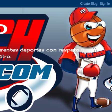
o
erentes deportes con respeto y
stro.