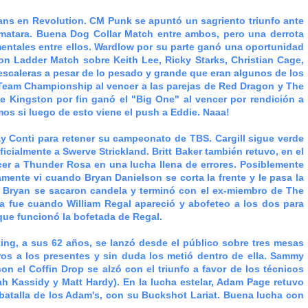
ans en Revolution. CM Punk se apuntó un sagriento triunfo ante
ematara. Buena Dog Collar Match entre ambos, pero una derrota
ntales entre ellos. Wardlow por su parte ganó una oportunidad
on Ladder Match sobre Keith Lee, Ricky Starks, Christian Cage,
escaleras a pesar de lo pesado y grande que eran algunos de los
Team Championship al vencer a las parejas de Red Dragon y The
 Kingston por fin ganó el "Big One" al vencer por rendición a
os si luego de esto viene el push a Eddie. Naaa!
 Conti para retener su campeonato de TBS. Cargill sigue verde
cialmente a Swerve Strickland. Britt Baker también retuvo, en el
er a Thunder Rosa en una lucha llena de errores. Posiblemente
mente vi cuando Bryan Danielson se corta la frente y le pasa la
 y Bryan se sacaron candela y terminó con el ex-miembro de The
a fue cuando William Regal apareció y abofeteo a los dos para
 que funcionó la bofetada de Regal.
g, a sus 62 años, se lanzó desde el público sobre tres mesas
os a los presentes y sin duda los metió dentro de ella. Sammy
con el Coffin Drop se alzó con el triunfo a favor de los técnicos
iah Kassidy y Matt Hardy). En la lucha estelar, Adam Page retuvo
atalla de los Adam's, con su Buckshot Lariat. Buena lucha con