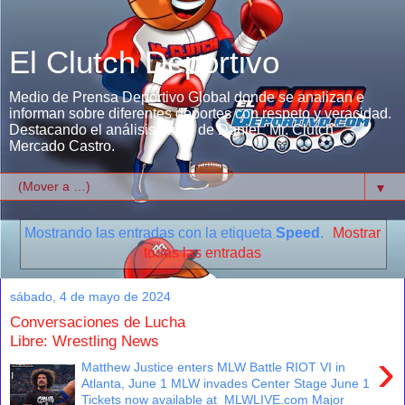
El Clutch Deportivo
Medio de Prensa Deportivo Global donde se analizan e
informan sobre diferentes deportes con respeto y veracidad.
Destacando el análisis único de Daniel "Mr. Clutch"
Mercado Castro.
▼
Mostrando las entradas con la etiqueta
Speed
.
Mostrar
todas las entradas
sábado, 4 de mayo de 2024
Conversaciones de Lucha
Libre: Wrestling News
›
Matthew Justice enters MLW Battle RIOT VI in
Atlanta, June 1 MLW invades Center Stage June 1
Tickets now available at MLWLIVE.com Major