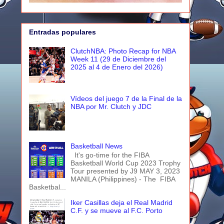
Entradas populares
ClutchNBA: Photo Recap for NBA
Week 11 (29 de Diciembre del
2025 al 4 de Enero del 2026)
Vídeos del juego 7 de la Final de la
NBA por Mr. Clutch y JDC
Basketball News
It's go-time for the FIBA
Basketball World Cup 2023 Trophy
Tour presented by J9 MAY 3, 2023
MANILA (Philippines) - The FIBA
Basketbal...
Iker Casillas deja el Real Madrid
C.F. y se mueve al F.C. Porto