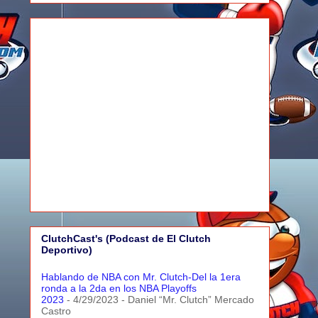
ClutchCast's (Podcast de El Clutch
Deportivo)
Hablando de NBA con Mr. Clutch-Del la 1era
ronda a la 2da en los NBA Playoffs
2023
- 4/29/2023
- Daniel “Mr. Clutch” Mercado
Castro