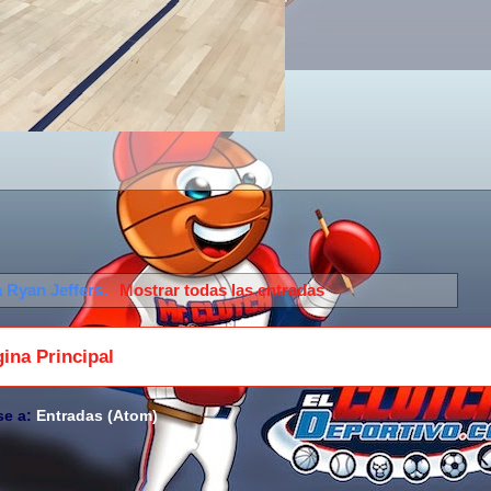
a
Ryan Jeffers
.
Mostrar todas las entradas
ina Principal
se a:
Entradas (Atom)