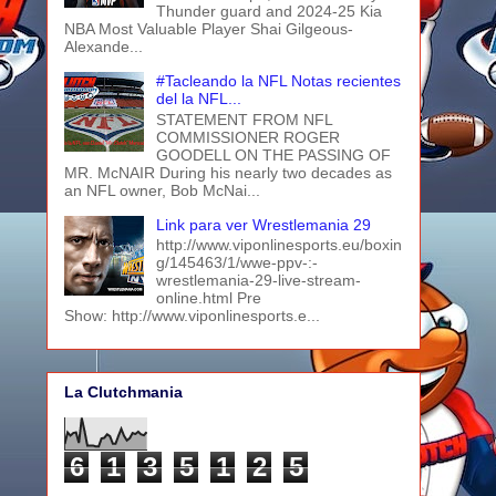
Thunder guard and 2024-25 Kia
NBA Most Valuable Player Shai Gilgeous-
Alexande...
#Tacleando la NFL Notas recientes
del la NFL...
STATEMENT FROM NFL
COMMISSIONER ROGER
GOODELL ON THE PASSING OF
MR. McNAIR During his nearly two decades as
an NFL owner, Bob McNai...
Link para ver Wrestlemania 29
http://www.viponlinesports.eu/boxin
g/145463/1/wwe-ppv-:-
wrestlemania-29-live-stream-
online.html Pre
Show: http://www.viponlinesports.e...
La Clutchmania
6
1
3
5
1
2
5