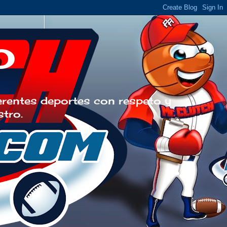
o
erentes deportes con respeto y
stro.