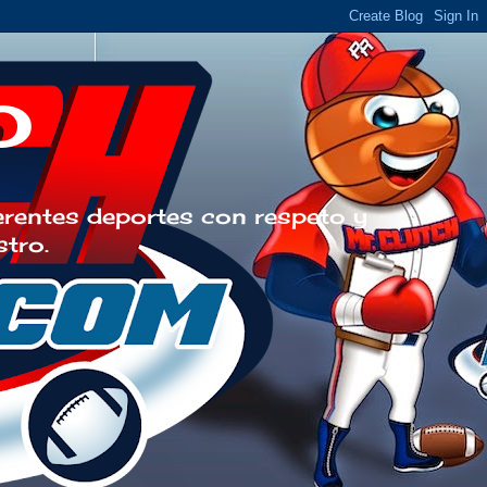
o
erentes deportes con respeto y
stro.