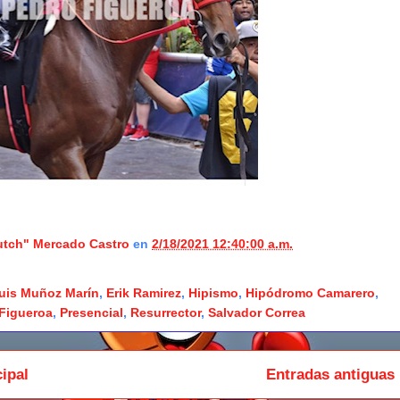
lutch" Mercado Castro
en
2/18/2021 12:40:00 a.m.
Luis Muñoz Marín
,
Erik Ramirez
,
Hipismo
,
Hipódromo Camarero
,
Figueroa
,
Presencial
,
Resurrector
,
Salvador Correa
ipal
Entradas antiguas