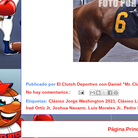
Publicado por
El Clutch Deportivo con Daniel "Mr. C
No hay comentarios.:
Etiquetas:
Clásico Jorge Washington 2021
,
Clásico 
Irad Ortíz Jr
,
Joshua Navarro
,
Luis Morales Jr.
,
Pedro 
Página Princ