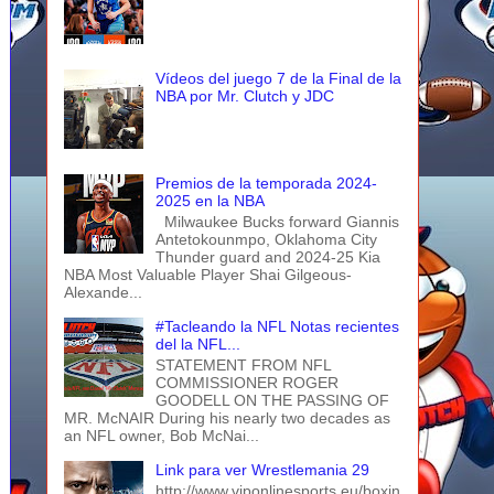
Vídeos del juego 7 de la Final de la
NBA por Mr. Clutch y JDC
Premios de la temporada 2024-
2025 en la NBA
Milwaukee Bucks forward Giannis
Antetokounmpo, Oklahoma City
Thunder guard and 2024-25 Kia
NBA Most Valuable Player Shai Gilgeous-
Alexande...
#Tacleando la NFL Notas recientes
del la NFL...
STATEMENT FROM NFL
COMMISSIONER ROGER
GOODELL ON THE PASSING OF
MR. McNAIR During his nearly two decades as
an NFL owner, Bob McNai...
Link para ver Wrestlemania 29
http://www.viponlinesports.eu/boxin