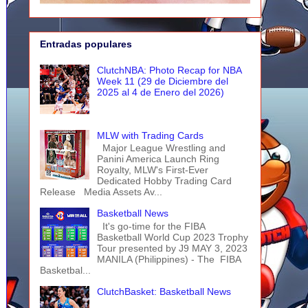
Entradas populares
ClutchNBA: Photo Recap for NBA
Week 11 (29 de Diciembre del
2025 al 4 de Enero del 2026)
MLW with Trading Cards
Major League Wrestling and
Panini America Launch Ring
Royalty, MLW's First-Ever
Dedicated Hobby Trading Card
Release Media Assets Av...
Basketball News
It's go-time for the FIBA
Basketball World Cup 2023 Trophy
Tour presented by J9 MAY 3, 2023
MANILA (Philippines) - The FIBA
Basketbal...
ClutchBasket: Basketball News