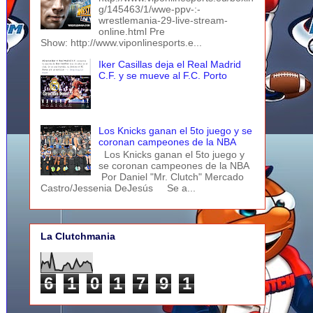
g/145463/1/wwe-ppv-:-
wrestlemania-29-live-stream-
online.html Pre
Show: http://www.viponlinesports.e...
Iker Casillas deja el Real Madrid
C.F. y se mueve al F.C. Porto
Los Knicks ganan el 5to juego y se
coronan campeones de la NBA
Los Knicks ganan el 5to juego y
se coronan campeones de la NBA
Por Daniel "Mr. Clutch" Mercado
Castro/Jessenia DeJesús Se a...
La Clutchmania
6
1
0
1
7
9
1