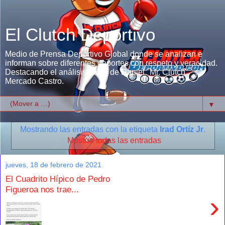
El Clutch Deportivo
Medio de Prensa Deportivo Global donde se analizan e
informan sobre diferentes deportes con respeto y veracidad.
Destacando el análisis único de Daniel "Mr. Clutch"
Mercado Castro.
▼
Mostrando las entradas con la etiqueta
Irad Ortíz Jr
.
Mostrar todas las entradas
jueves, 18 de febrero de 2021
El Cuadrito Hípico de Pedro
Figueroa nos trae...
›