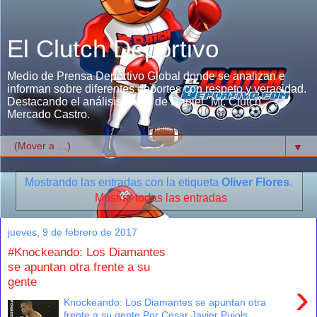
El Clutch Deportivo
Medio de Prensa Deportivo Global donde se analizan e
informan sobre diferentes deportes con respeto y veracidad.
Destacando el análisis único de Daniel "Mr. Clutch"
Mercado Castro.
▼
Mostrando las entradas con la etiqueta
Oliver Flores
.
Mostrar todas las entradas
jueves, 9 de febrero de 2017
#Knockeando: Los Diamantes
se apuntan otra frente a su
gente
›
Knockeando: Los Diamantes se apuntan otra
frente a su gente Por Cesar Javier Pujols