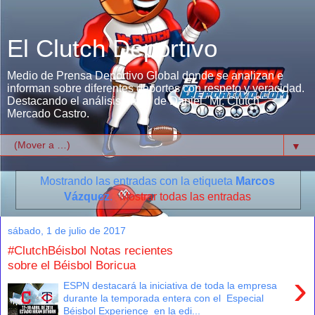
El Clutch Deportivo
Medio de Prensa Deportivo Global donde se analizan e
informan sobre diferentes deportes con respeto y veracidad.
Destacando el análisis único de Daniel "Mr. Clutch"
Mercado Castro.
▼
Mostrando las entradas con la etiqueta
Marcos
Vázquez
.
Mostrar todas las entradas
sábado, 1 de julio de 2017
#ClutchBéisbol Notas recientes
sobre el Béisbol Boricua
›
ESPN destacará la iniciativa de toda la empresa
durante la temporada entera con el Especial
Béisbol Experience en la edi...