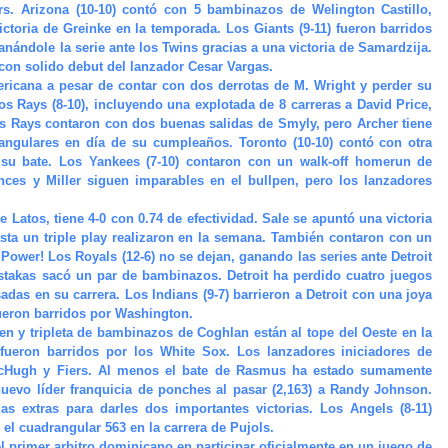
rs. Arizona (10-10) contó con 5 bambinazos de Welington Castillo,
ctoria de Greinke en la temporada. Los Giants (9-11) fueron barridos
nándole la serie ante los Twins gracias a una victoria de Samardzija.
con solido debut del lanzador Cesar Vargas.
Americana a pesar de contar con dos derrotas de M. Wright y perder su
los Rays (8-10), incluyendo una explotada de 8 carreras a David Price,
s Rays contaron con dos buenas salidas de Smyly, pero Archer tiene
angulares en día de su cumpleaños. Toronto (10-10) contó con otra
su bate. Los Yankees (7-10) contaron con un walk-off homerun de
ces y Miller siguen imparables en el bullpen, pero los lanzadores
 Latos, tiene 4-0 con 0.74 de efectividad. Sale se apuntó una victoria
sta un triple play realizaron en la semana. También contaron con un
 Power! Los Royals (12-6) no se dejan, ganando las series ante Detroit
ustakas sacó un par de bambinazos. Detroit ha perdido cuatro juegos
adas en su carrera. Los Indians (9-7) barrieron a Detroit con una joya
ueron barridos por Washington.
pen y tripleta de bambinazos de Coghlan están al tope del Oeste en la
 fueron barridos por los White Sox. Los lanzadores iniciadores de
 McHugh y Fiers. Al menos el bate de Rasmus ha estado sumamente
 nuevo líder franquicia de ponches al pasar (2,163) a Randy Johnson.
s extras para darles dos importantes victorias. Los Angels (8-11)
 el cuadrangular 563 en la carrera de Pujols.
 primer arbitro dominicano en participar oficialmente en un juego de