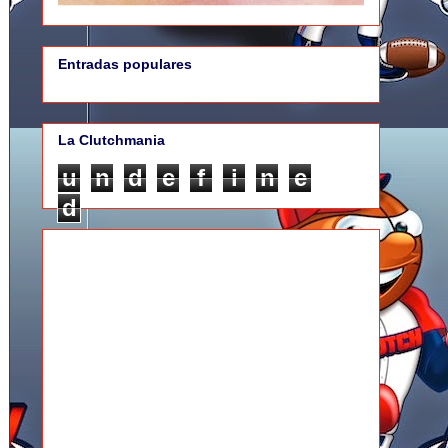
Entradas populares
La Clutchmania
u
n
d
e
f
i
n
e
d