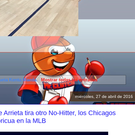
queta
Kenta Maeda
.
Mostrar todas las entradas
miércoles, 27 de abril de 2016
rrieta tira otro No-Hitter, los Chicagos
oricua en la MLB