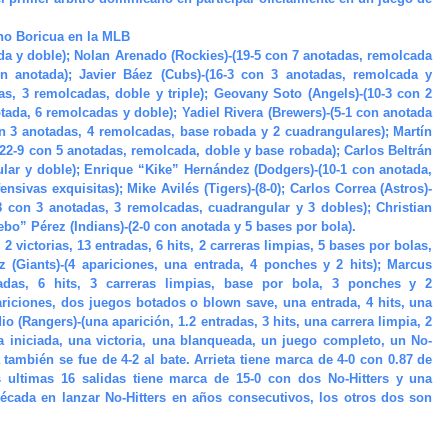
no Boricua en la MLB
da y doble); Nolan Arenado (Rockies)-(19-5 con 7 anotadas, remolcada
on anotada); Javier Báez (Cubs)-(16-3 con 3 anotadas, remolcada y
as, 3 remolcadas, doble y triple); Geovany Soto (Angels)-(10-3 con 2
tada, 6 remolcadas y doble); Yadiel Rivera (Brewers)-(5-1 con anotada
con 3 anotadas, 4 remolcadas, base robada y 2 cuadrangulares); Martín
22-9 con 5 anotadas, remolcada, doble y base robada); Carlos Beltrán
ular y doble); Enrique “Kike” Hernández (Dodgers)-(10-1 con anotada,
nsivas exquisitas); Mike Avilés (Tigers)-(8-0); Carlos Correa (Astros)-
8 con 3 anotadas, 3 remolcadas, cuadrangular y 3 dobles); Christian
bo” Pérez (Indians)-(2-0 con anotada y 5 bases por bola).
2 victorias, 13 entradas, 6 hits, 2 carreras limpias, 5 bases por bolas,
 (Giants)-(4 apariciones, una entrada, 4 ponches y 2 hits); Marcus
tradas, 6 hits, 3 carreras limpias, base por bola, 3 ponches y 2
ariciones, dos juegos botados o blown save, una entrada, 4 hits, una
o (Rangers)-(una aparición, 1.2 entradas, 3 hits, una carrera limpia, 2
a iniciada, una victoria, una blanqueada, un juego completo, un No-
a también se fue de 4-2 al bate. Arrieta tiene marca de 4-0 con 0.87 de
s ultimas 16 salidas tiene marca de 15-0 con dos No-Hitters y una
a década en lanzar No-Hitters en años consecutivos, los otros dos son