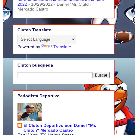
2022
- 10/29/2022
- Daniel “Mr. Clutch”
Mercado Castro
Clutch Translate
Powered by
Translate
Clutch busqueda
Periodista Deportivo
El Clutch Deportivo con Daniel "Mr.
Clutch" Mercado Castro
Fort Worth, TX, United States