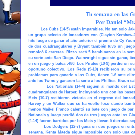
Tu semana en las Gr
Por Daniel “Mr
Los Cubs (14-5) están imparables. No tan solo Jake
un grupo selecto de lanzadores con (Clayton Kershaw-
hits luego de ganar el año anterior el premio de Cy Yo
de dos cuadrangulares y Bryant también tuvo un juego 
remolcó 6 carreras. Rizzo sacó 5 bambinazos en la sema
su serie ante San Diego. Wainwright sigue sin ganar, tie
en un juego y batea .480. Los Pirates (10-9) perdieron s
oportuno colectivo. Los Reds (9-10) recibieron su pri
problemas para ganarle a los Cubs, tienen 1-6 ante ell
ante los Twins y ganaron la serie a los Phillies. Braun cal
Los Nationals (14-4) siguen al mando del Es
cuadrangulares de Harper, incluyendo uno con las bases
Mets (10-7) recibieron victoria en el regreso del lanz
Harvey y un Walker que se ha vuelto loco dando bambina
menos Maikel Franco calentó su bate con juego de par d
Nationals y luego perdió dos de tres juegos ante los Gi
(4-14) fueron barridos por los Mets y llevan 5 derrotas se
Los Dodgers (12-7) ganaron dos juegos en entra
semana. Kenta Maeda sigue imposible con solo una car