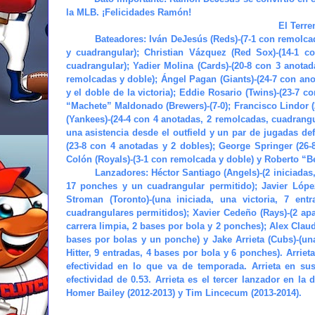
la MLB. ¡Felicidades Ramón!
El Terre
Bateadores:
Iván DeJesús (Reds)-(7-1 con remolca
y cuadrangular); Christian Vázquez (Red Sox)-(14-1 c
cuadrangular); Yadier Molina (Cards)-(20-8 con 3 anotad
remolcadas y doble); Ángel Pagan (Giants)-(24-7 con ano
y el doble de la victoria); Eddie Rosario (Twins)-(23-7 
“Machete” Maldonado (Brewers)-(7-0); Francisco Lindor (
(Yankees)-(24-4 con 4 anotadas, 2 remolcadas, cuadrang
una asistencia desde el outfield y un par de jugadas defe
(23-8 con 4 anotadas y 2 dobles); George Springer (26-
Colón (Royals)-(3-1 con remolcada y doble) y Roberto “Be
Lanzadores:
Héctor Santiago (Angels)-(2 iniciadas, 
17 ponches y un cuadrangular permitido); Javier López
Stroman (Toronto)-(una iniciada, una victoria, 7 en
cuadrangulares permitidos); Xavier Cedeño (Rays)-(2 ap
carrera limpia, 2 bases por bola y 2 ponches); Alex Claudi
bases por bolas y un ponche) y Jake Arrieta (Cubs)-(un
Hitter, 9 entradas, 4 bases por bola y 6 ponches). Arriet
efectividad en lo que va de temporada. Arrieta en su
efectividad de 0.53. Arrieta es el tercer lanzador en l
Homer Bailey (2012-2013) y Tim Lincecum (2013-2014).