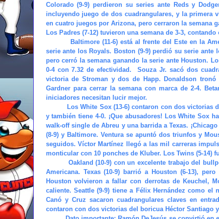
Colorado (9-9) perdieron su series ante Reds y Dodge
incluyendo juego de dos cuadrangulares, y la primera vi
en cuatro juegos por Arizona, pero cerraron la semana ga
Los Padres (7-12) tuvieron una semana de 3-3, contando 
Baltimore (11-6) está al frente del Este en la 
serie ante los Royals. Boston (9-9) perdió su serie ante 
pero cerró la semana ganando la serie ante Houston. Lo
0-4 con 7.32 de efectividad.
Souza Jr. sacó dos cuadr
victoria de Stroman y dos de Happ. Donaldson tronó 
Gardner para cerrar la semana con marca de 2-4. Betan
iniciadores necesitan lucir mejor.
Los White Sox (13-6) contaron con dos victorias de
y también tiene 4-0. ¡Que abusadores! Los White Sox ha
walk-off single de Abreu y una barrida a Texas. ¡Chicago
(8-9) y Baltimore. Ventura se apuntó dos triunfos y Mo
seguidos. Víctor Martínez llegó a las mil carreras impuls
monticular con 10 ponches de Kluber. Los Twins (5-14) f
Oakland (10-9) con un excelente trabajo del bull
Americana. Texas (10-9) barrió a Houston (6-13), pero
Houston volvieron a fallar con derrotas de Keuchel,
caliente. Seattle (9-9) tiene a Félix Hernández como el
Canó y Cruz sacaron cuadrangulares claves en entrada
contaron con dos victorias del boricua Héctor Santiago y
Dato importante: Ramón DeJesús se convirtió en el