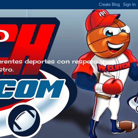
o
erentes deportes con respeto y
stro.