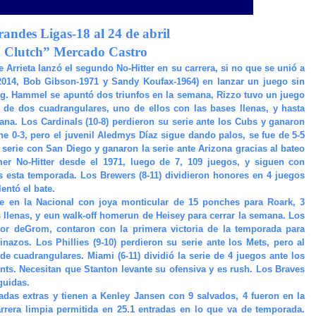
andes Ligas-18 al 24 de abril
. Clutch” Mercado Castro
 Arrieta lanzó el segundo No-Hitter en su carrera, si no que se unió a
2014, Bob Gibson-1971 y Sandy Koufax-1964) en lanzar un juego sin
ung. Hammel se apuntó dos triunfos en la semana, Rizzo tuvo un juego
de dos cuadrangulares, uno de ellos con las bases llenas, y hasta
na. Los Cardinals (10-8) perdieron su serie ante los Cubs y ganaron
ne 0-3, pero el juvenil Aledmys Díaz sigue dando palos, se fue de 5-5
u serie con San Diego y ganaron la serie ante Arizona gracias al bateo
mer No-Hitter desde el 1971, luego de 7, 109 juegos, y siguen con
os esta temporada. Los Brewers (8-11) dividieron honores en 4 juegos
entó el bate.
te en la Nacional con joya monticular de 15 ponches para Roark, 3
 llenas, y eun walk-off homerun de Heisey para cerrar la semana. Los
ador deGrom, contaron con la primera victoria de la temporada para
zos. Los Phillies (9-10) perdieron su serie ante los Mets, pero al
e cuadrangulares. Miami (6-11) dividió la serie de 4 juegos ante los
ants. Necesitan que Stanton levante su ofensiva y es rush. Los Braves
guidas.
das extras y tienen a Kenley Jansen con 9 salvados, 4 fueron en la
rera limpia permitida en 25.1 entradas en lo que va de temporada.