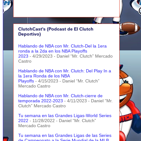
ClutchCast's (Podcast de El Clutch
Deportivo)
Hablando de NBA con Mr. Clutch-Del la 1era
ronda a la 2da en los NBA Playoffs
2023
- 4/29/2023
- Daniel “Mr. Clutch” Mercado
Castro
Hablando de NBA con Mr. Clutch: Del Play In a
la 1era Ronda de los NBA
Playoffs
- 4/15/2023
- Daniel “Mr. Clutch”
Mercado Castro
Hablando de NBA con Mr. Clutch-cierre de
temporada 2022-2023
- 4/11/2023
- Daniel “Mr.
Clutch” Mercado Castro
Tu semana en las Grandes Ligas-World Series
2022
- 11/28/2022
- Daniel “Mr. Clutch”
Mercado Castro
Tu semana en las Grandes Ligas de las Series
de Campeonato a la Serie Mundial de la MLB