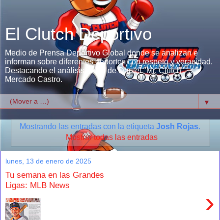
El Clutch Deportivo
Medio de Prensa Deportivo Global donde se analizan e
informan sobre diferentes deportes con respeto y veracidad.
Destacando el análisis único de Daniel "Mr. Clutch"
Mercado Castro.
▼
Mostrando las entradas con la etiqueta
Josh Rojas
.
Mostrar todas las entradas
lunes, 13 de enero de 2025
Tu semana en las Grandes
Ligas: MLB News
›