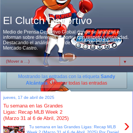
El Clutch Deportivo
Medio de Prensa Deportivo Global donde se analizan e
informan sobre diferentes deportes con respeto y veracidad.
Destacando el análisis único de Daniel "Mr. Clutch"
Mercado Castro.
▼
Mostrando las entradas con la etiqueta
Sandy
Alcántara
.
Mostrar todas las entradas
jueves, 17 de abril de 2025
Tu semana en las Grandes
Ligas: Recap MLB Week 2
(Marzo 31 al 6 de Abril, 2025)
›
Tu semana en las Grandes Ligas: Recap MLB
Week 2 (Marzo 31 al 6 de Abril, 2025) Por Daniel