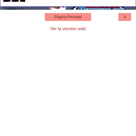
›
Página Principal
Ver la versión web