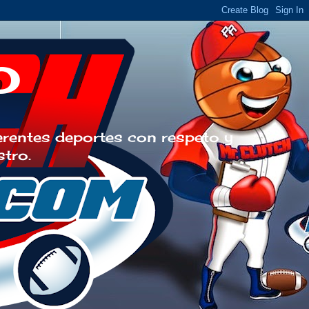
o
erentes deportes con respeto y
stro.