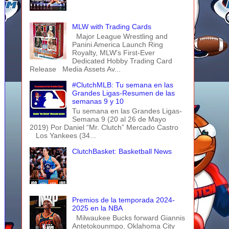
MLW with Trading Cards
Major League Wrestling and
Panini America Launch Ring
Royalty, MLW's First-Ever
Dedicated Hobby Trading Card
Release Media Assets Av...
#ClutchMLB: Tu semana en las
Grandes Ligas-Resumen de las
semanas 9 y 10
Tu semana en las Grandes Ligas-
Semana 9 (20 al 26 de Mayo
2019) Por Daniel “Mr. Clutch” Mercado Castro
Los Yankees (34...
ClutchBasket: Basketball News
Premios de la temporada 2024-
2025 en la NBA
Milwaukee Bucks forward Giannis
Antetokounmpo, Oklahoma City