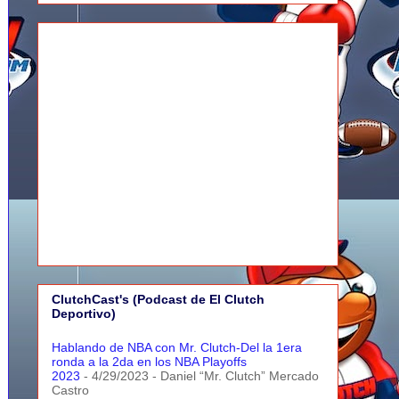
ClutchCast's (Podcast de El Clutch
Deportivo)
Hablando de NBA con Mr. Clutch-Del la 1era
ronda a la 2da en los NBA Playoffs
2023
- 4/29/2023
- Daniel “Mr. Clutch” Mercado
Castro