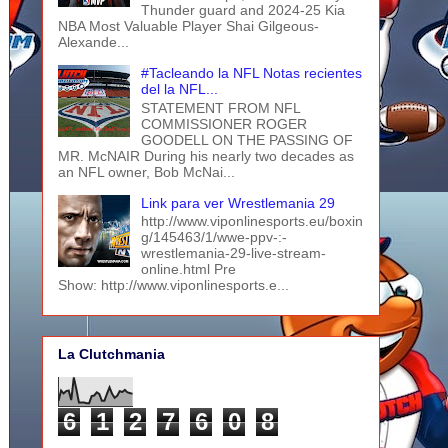
Thunder guard and 2024-25 Kia
NBA Most Valuable Player Shai Gilgeous-
Alexande...
#Tacleando la NFL Notas recientes
del la NFL...
STATEMENT FROM NFL
COMMISSIONER ROGER
GOODELL ON THE PASSING OF
MR. McNAIR During his nearly two decades as
an NFL owner, Bob McNai...
Link para ver Wrestlemania 29
http://www.viponlinesports.eu/boxin
g/145463/1/wwe-ppv-:-
wrestlemania-29-live-stream-
online.html Pre
Show: http://www.viponlinesports.e...
La Clutchmania
6
1
2
7
6
0
8