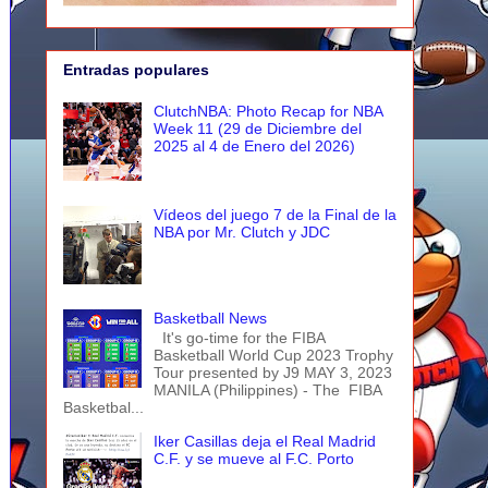
Entradas populares
ClutchNBA: Photo Recap for NBA
Week 11 (29 de Diciembre del
2025 al 4 de Enero del 2026)
Vídeos del juego 7 de la Final de la
NBA por Mr. Clutch y JDC
Basketball News
It's go-time for the FIBA
Basketball World Cup 2023 Trophy
Tour presented by J9 MAY 3, 2023
MANILA (Philippines) - The FIBA
Basketbal...
Iker Casillas deja el Real Madrid
C.F. y se mueve al F.C. Porto