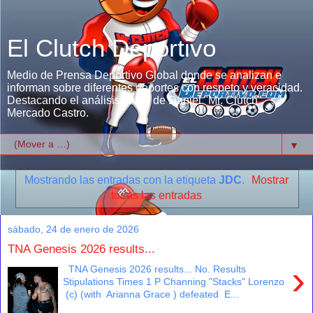
El Clutch Deportivo
Medio de Prensa Deportivo Global donde se analizan e
informan sobre diferentes deportes con respeto y veracidad.
Destacando el análisis único de Daniel "Mr. Clutch"
Mercado Castro.
▼
Mostrando las entradas con la etiqueta
JDC
.
Mostrar
todas las entradas
sábado, 24 de enero de 2026
TNA Genesis 2026 results...
›
TNA Genesis 2026 results... No. Results
Stipulations Times 1 P Channing "Stacks" Lorenzo
(c) (with Arianna Grace ) defeated E...