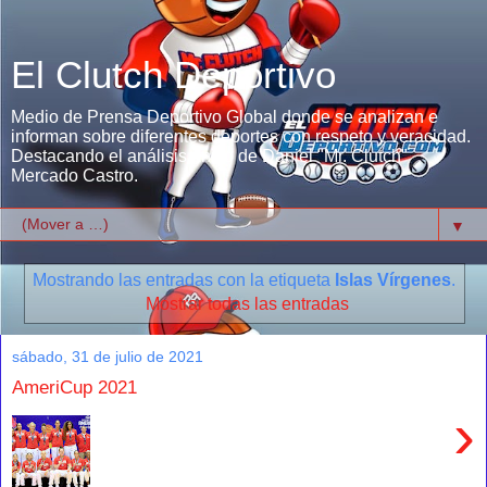
El Clutch Deportivo
Medio de Prensa Deportivo Global donde se analizan e
informan sobre diferentes deportes con respeto y veracidad.
Destacando el análisis único de Daniel "Mr. Clutch"
Mercado Castro.
▼
Mostrando las entradas con la etiqueta
Islas Vírgenes
.
Mostrar todas las entradas
sábado, 31 de julio de 2021
AmeriCup 2021
›