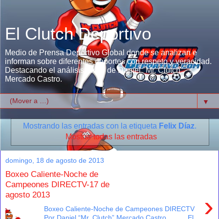
El Clutch Deportivo
Medio de Prensa Deportivo Global donde se analizan e
informan sobre diferentes deportes con respeto y veracidad.
Destacando el análisis único de Daniel "Mr. Clutch"
Mercado Castro.
▼
Mostrando las entradas con la etiqueta
Felix Díaz
.
Mostrar todas las entradas
domingo, 18 de agosto de 2013
Boxeo Caliente-Noche de
Campeones DIRECTV-17 de
agosto 2013
›
Boxeo Caliente-Noche de Campeones DIRECTV
Por Daniel “Mr. Clutch” Mercado Castro El