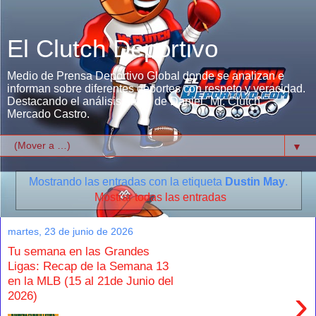
El Clutch Deportivo
Medio de Prensa Deportivo Global donde se analizan e
informan sobre diferentes deportes con respeto y veracidad.
Destacando el análisis único de Daniel "Mr. Clutch"
Mercado Castro.
▼
Mostrando las entradas con la etiqueta
Dustin May
.
Mostrar todas las entradas
martes, 23 de junio de 2026
Tu semana en las Grandes
Ligas: Recap de la Semana 13
en la MLB (15 al 21de Junio del
›
2026)