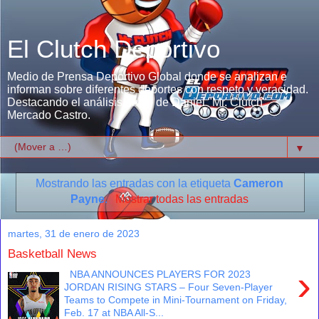
El Clutch Deportivo
Medio de Prensa Deportivo Global donde se analizan e
informan sobre diferentes deportes con respeto y veracidad.
Destacando el análisis único de Daniel "Mr. Clutch"
Mercado Castro.
▼
Mostrando las entradas con la etiqueta
Cameron
Payne
.
Mostrar todas las entradas
martes, 31 de enero de 2023
Basketball News
›
NBA ANNOUNCES PLAYERS FOR 2023
JORDAN RISING STARS – Four Seven-Player
Teams to Compete in Mini-Tournament on Friday,
Feb. 17 at NBA All-S...