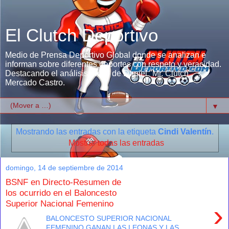
El Clutch Deportivo
Medio de Prensa Deportivo Global donde se analizan e
informan sobre diferentes deportes con respeto y veracidad.
Destacando el análisis único de Daniel "Mr. Clutch"
Mercado Castro.
▼
Mostrando las entradas con la etiqueta
Cindi Valentín
.
Mostrar todas las entradas
domingo, 14 de septiembre de 2014
BSNF en Directo-Resumen de
los ocurrido en el Baloncesto
Superior Nacional Femenino
›
BALONCESTO SUPERIOR NACIONAL
FEMENINO GANAN LAS LEONAS Y LAS