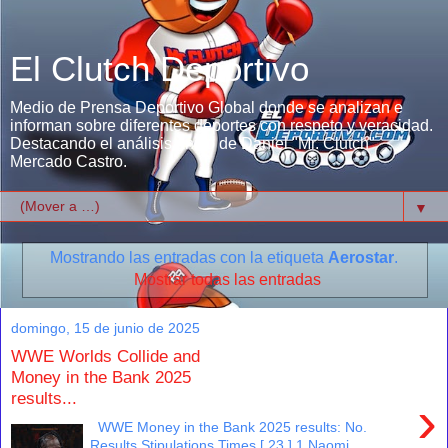
El Clutch Deportivo
Medio de Prensa Deportivo Global donde se analizan e
informan sobre diferentes deportes con respeto y veracidad.
Destacando el análisis único de Daniel "Mr. Clutch"
Mercado Castro.
▼
Mostrando las entradas con la etiqueta
Aerostar
.
Mostrar todas las entradas
domingo, 15 de junio de 2025
WWE Worlds Collide and
Money in the Bank 2025
results...
›
WWE Money in the Bank 2025 results: No.
Results Stipulations Times [ 23 ] 1 Naomi