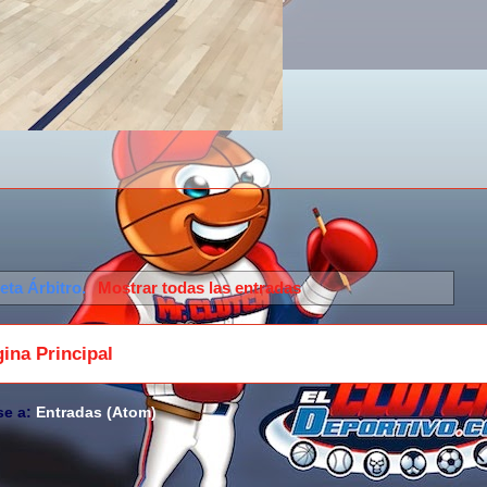
ueta
Árbitro
.
Mostrar todas las entradas
ina Principal
se a:
Entradas (Atom)