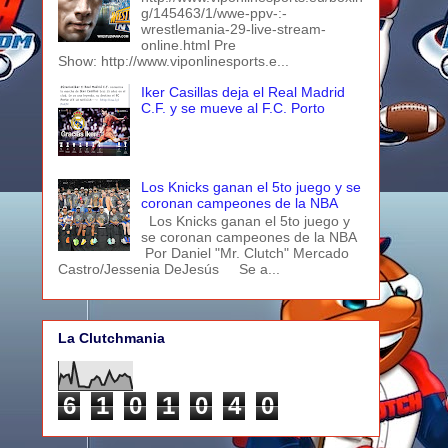
g/145463/1/wwe-ppv-:-
wrestlemania-29-live-stream-
online.html Pre
Show: http://www.viponlinesports.e...
Iker Casillas deja el Real Madrid
C.F. y se mueve al F.C. Porto
Los Knicks ganan el 5to juego y se
coronan campeones de la NBA
Los Knicks ganan el 5to juego y
se coronan campeones de la NBA
Por Daniel "Mr. Clutch" Mercado
Castro/Jessenia DeJesús Se a...
La Clutchmania
6
1
0
1
0
4
0