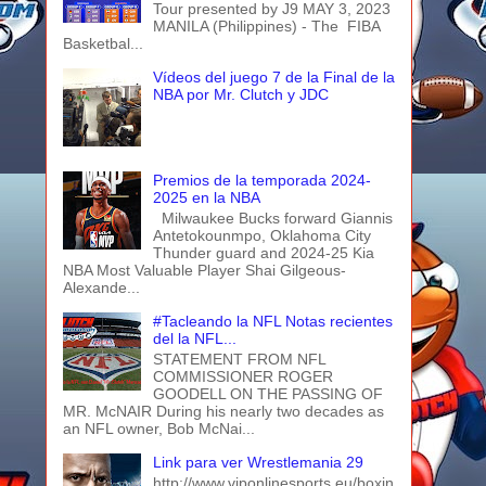
Tour presented by J9 MAY 3, 2023
MANILA (Philippines) - The FIBA
Basketbal...
Vídeos del juego 7 de la Final de la
NBA por Mr. Clutch y JDC
Premios de la temporada 2024-
2025 en la NBA
Milwaukee Bucks forward Giannis
Antetokounmpo, Oklahoma City
Thunder guard and 2024-25 Kia
NBA Most Valuable Player Shai Gilgeous-
Alexande...
#Tacleando la NFL Notas recientes
del la NFL...
STATEMENT FROM NFL
COMMISSIONER ROGER
GOODELL ON THE PASSING OF
MR. McNAIR During his nearly two decades as
an NFL owner, Bob McNai...
Link para ver Wrestlemania 29
http://www.viponlinesports.eu/boxin