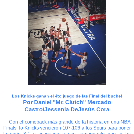
Los Knicks ganan el 4to juego de las Final del buche!
Por Daniel "Mr. Clutch" Mercado
Castro/Jessenia DeJesús Cora
Con el comeback más grande de la historia en una NBA
Finals, lo Knicks vencieron 107-106 a los Spurs para poner
la serie 3-1 y acercarse a ese campeonato que le ha