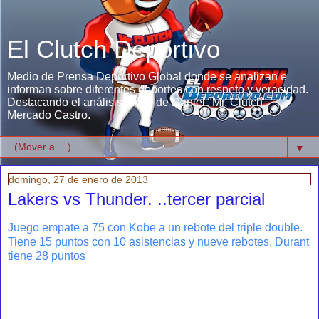
El Clutch Deportivo
Medio de Prensa Deportivo Global donde se analizan e
informan sobre diferentes deportes con respeto y veracidad.
Destacando el análisis único de Daniel "Mr. Clutch"
Mercado Castro.
▼
domingo, 27 de enero de 2013
Lakers vs Thunder. ..tercer parcial
Juego empate a 75 con Kobe a un rebote del triple double.
Tiene 15 puntos con 10 asistencias y nueve rebotes. Durant
tiene 28 puntos