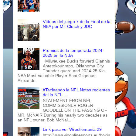
Vídeos del juego 7 de la Final de la
NBA por Mr. Clutch y JDC
Premios de la temporada 2024-
2025 en la NBA
Milwaukee Bucks forward Giannis
Antetokounmpo, Oklahoma City
Thunder guard and 2024-25 Kia
NBA Most Valuable Player Shai Gilgeous-
Alexande...
#Tacleando la NFL Notas recientes
del la NFL...
STATEMENT FROM NFL
COMMISSIONER ROGER
GOODELL ON THE PASSING OF
MR. McNAIR During his nearly two decades as
an NFL owner, Bob McNai...
Link para ver Wrestlemania 29
http://www.viponlinesports.eu/boxin