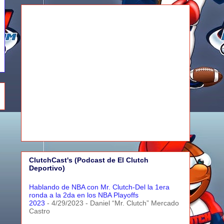
ClutchCast's (Podcast de El Clutch
Deportivo)
Hablando de NBA con Mr. Clutch-Del la 1era
ronda a la 2da en los NBA Playoffs
2023
- 4/29/2023
- Daniel “Mr. Clutch” Mercado
Castro