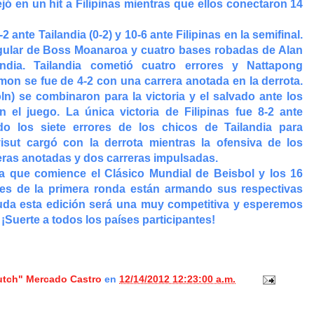
jó en un hit a Filipinas mientras que ellos conectaron 14
ante Tailandia (0-2) y 10-6 ante Filipinas en la semifinal.
ular de Boss Moanaroa y cuatro bases robadas de Alan
andia. Tailandia cometió cuatro errores y Nattapong
n se fue de 4-2 con una carrera anotada en la derrota.
) se combinaron para la victoria y el salvado ante los
n el juego. La única victoria de Filipinas fue 8-2 ante
o los siete errores de los chicos de Tailandia para
isut cargó con la derrota mientras la ofensiva de los
reras anotadas y dos carreras impulsadas.
a que comience el Clásico Mundial de Beisbol y los 16
des de la primera ronda están armando sus respectivas
 duda esta edición será una muy competitiva y esperemos
Suerte a todos los países participantes!
lutch" Mercado Castro
en
12/14/2012 12:23:00 a.m.