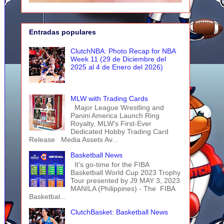
Entradas populares
ClutchNBA: Photo Recap for NBA
Week 11 (29 de Diciembre del
2025 al 4 de Enero del 2026)
MLW with Trading Cards
Major League Wrestling and
Panini America Launch Ring
Royalty, MLW's First-Ever
Dedicated Hobby Trading Card
Release Media Assets Av...
Basketball News
It's go-time for the FIBA
Basketball World Cup 2023 Trophy
Tour presented by J9 MAY 3, 2023
MANILA (Philippines) - The FIBA
Basketbal...
ClutchBasket: Basketball News