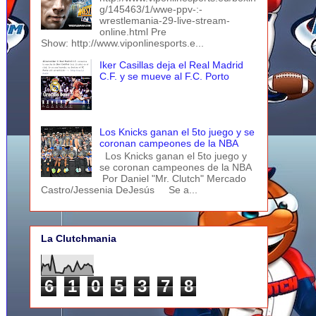
g/145463/1/wwe-ppv-:-
wrestlemania-29-live-stream-
online.html Pre
Show: http://www.viponlinesports.e...
Iker Casillas deja el Real Madrid
C.F. y se mueve al F.C. Porto
Los Knicks ganan el 5to juego y se
coronan campeones de la NBA
Los Knicks ganan el 5to juego y
se coronan campeones de la NBA
Por Daniel "Mr. Clutch" Mercado
Castro/Jessenia DeJesús Se a...
La Clutchmania
6
1
0
5
3
7
8