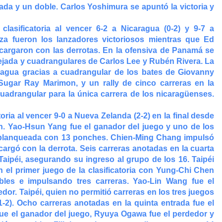
da y un doble. Carlos Yoshimura se apuntó la victoria y
lasificatoria al vencer 6-2 a Nicaragua (0-2) y 9-7 a
a fueron los lanzadores victoriosos mientras que Ed
 cargaron con las derrotas. En la ofensiva de Panamá se
jada y cuadrangulares de Carlos Lee y Rubén Rivera. La
aragua gracias a cuadrangular de los bates de Giovanny
Sugar Ray Marimon, y un rally de cinco carreras en la
adrangular para la única carrera de los nicaragüenses.
toria al vencer 9-0 a Nueva Zelanda (2-2) en la final desde
n. Yao-Hsun Yang fue el ganador del juego y uno de los
 blanqueada con 13 ponches. Chien-Ming Chang impulsó
argó con la derrota. Seis carreras anotadas en la cuarta
Taipéi, asegurando su ingreso al grupo de los 16. Taipéi
 el primer juego de la clasificatoria con Yung-Chi Chen
bles e impulsando tres carreras. Yao-Lin Wang fue el
or. Taipéi, quien no permitió carreras en los tres juegos
 (1-2). Ocho carreras anotadas en la quinta entrada fue el
n fue el ganador del juego, Ryuya Ogawa fue el perdedor y