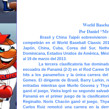
World Basebal
Por Daniel “Mr
Brasil y China Taipéi sobrevivieron 
competirán en el World Baseball Classic 2
Japón, China, Cuba, Corea del Sur, Nether
Dominicana, Estados Unidos de América, México
al 19 de marzo del 2013.
La tercera clasificatoria fue dominada por
escuadra de Panamá (2-2) en el Rod Carew St
hits a los panameños y la única carrera de
Gomes. El dirigente de Brasil, Barry Larkin, 
entradas mientras que Murilo Gouvea y Thya
ganó el juego, Vieira logró su segundo salvad
Panamá en el primer juego de la clasificato
Reginatto. Noris Chacón ganó el juego, Thyag
Carlos Ruiz remolcó una carrera en la derr