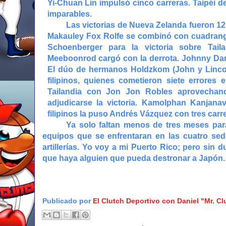
Yi-Chuan Lin impulsó cinco carreras. Taipéi de
imparables.
Las victorias de Nueva Zelanda fueron 12-2 
Makauley Fox Rolfe se combinó con cuadrang
Schoenberger para la victoria sobre Tail
Meeboonrod cargó con la derrota. Johnny Damo
El dúo de hermanos Holdzkom (John y Lincoln
filipinos, quienes cometieron siete errores e
Tailandia con Jon Jon Robles aprovechand
adjudicarse la victoria. Kamolphan Kanjanav
filipinos la puso Andrés Vázquez con tres car
Ya solo faltan menos de tres meses par
equipos que se enfrentaran en las cuatro se
artillerías. Yo voy a mi Puerto Rico; pero sin
que haya alguien que pueda destronar a Japón. ¡
Publicado por
El Clutch Deportivo con Daniel "Mr. C