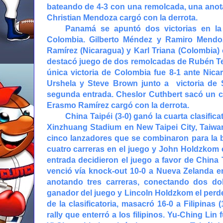
bateando de 4-3 con una remolcada, una anota
Christian Mendoza cargó con la derrota.
Panamá se apuntó dos victorias en la c
Colombia. Gilberto Méndez y Ramiro Mendoz
Ramírez (Nicaragua) y Karl Triana (Colombia)
destacó juego de dos remolcadas de Rubén Te
única victoria de Colombia fue 8-1 ante Nic
Urshela y Steve Brown junto a victoria de 
segunda entrada. Cheslor Cuthbert sacó un cu
Erasmo Ramírez cargó con la derrota.
China Taipéi (3-0) ganó la cuarta clasifica
Xinzhuang Stadium en New Taipei City, Taiwa
cinco lanzadores que se combinaron para la
cuatro carreras en el juego y John Holdzkom c
entrada decidieron el juego a favor de China 
venció vía knock-out 10-0 a Nueva Zelanda en
anotando tres carreras, conectando dos do
ganador del juego y Lincoln Holdzkom el perded
de la clasificatoria, masacró 16-0 a Filipinas
rally que enterró a los filipinos. Yu-Ching Li