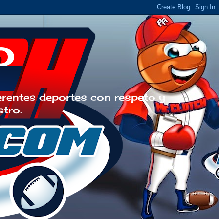
o
erentes deportes con respeto y
stro.