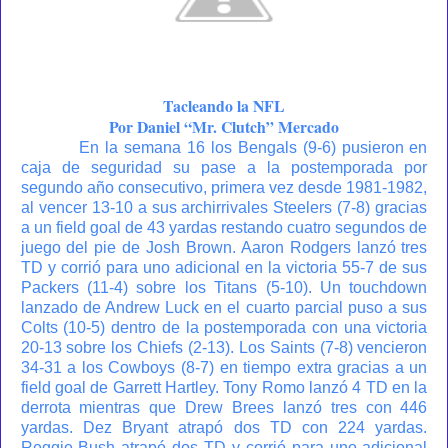
Tacleando la NFL
Por Daniel “Mr. Clutch” Mercado
En la semana 16 los Bengals (9-6) pusieron en
caja de seguridad su pase a la postemporada por
segundo año consecutivo, primera vez desde 1981-1982,
al vencer 13-10 a sus archirrivales Steelers (7-8) gracias
a un field goal de 43 yardas restando cuatro segundos de
juego del pie de Josh Brown. Aaron Rodgers lanzó tres
TD y corrió para uno adicional en la victoria 55-7 de sus
Packers (11-4) sobre los Titans (5-10). Un touchdown
lanzado de Andrew Luck en el cuarto parcial puso a sus
Colts (10-5) dentro de la postemporada con una victoria
20-13 sobre los Chiefs (2-13). Los Saints (7-8) vencieron
34-31 a los Cowboys (8-7) en tiempo extra gracias a un
field goal de Garrett Hartley. Tony Romo lanzó 4 TD en la
derrota mientras que Drew Brees lanzó tres con 446
yardas. Dez Bryant atrapó dos TD con 224 yardas.
Reggie Bush atrapó dos TD y corrió para uno adicional