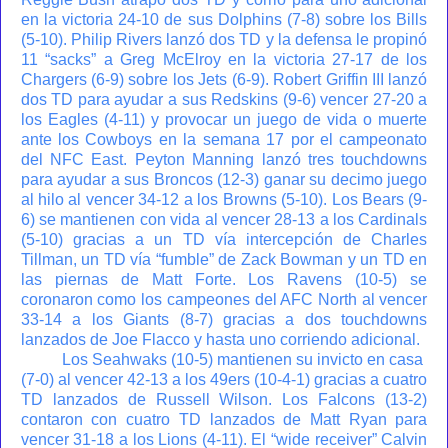
en la victoria 24-10 de sus Dolphins (7-8) sobre los Bills
(5-10). Philip Rivers lanzó dos TD y la defensa le propinó
11 “sacks” a Greg McElroy en la victoria 27-17 de los
Chargers (6-9) sobre los Jets (6-9). Robert Griffin III lanzó
dos TD para ayudar a sus Redskins (9-6) vencer 27-20 a
los Eagles (4-11) y provocar un juego de vida o muerte
ante los Cowboys en la semana 17 por el campeonato
del NFC East. Peyton Manning lanzó tres touchdowns
para ayudar a sus Broncos (12-3) ganar su decimo juego
al hilo al vencer 34-12 a los Browns (5-10). Los Bears (9-
6) se mantienen con vida al vencer 28-13 a los Cardinals
(5-10) gracias a un TD vía intercepción de Charles
Tillman, un TD vía “fumble” de Zack Bowman y un TD en
las piernas de Matt Forte. Los Ravens (10-5) se
coronaron como los campeones del AFC North al vencer
33-14 a los Giants (8-7) gracias a dos touchdowns
lanzados de Joe Flacco y hasta uno corriendo adicional.
Los Seahwaks (10-5) mantienen su invicto en casa
(7-0) al vencer 42-13 a los 49ers (10-4-1) gracias a cuatro
TD lanzados de Russell Wilson. Los Falcons (13-2)
contaron con cuatro TD lanzados de Matt Ryan para
vencer 31-18 a los Lions (4-11). El “wide receiver” Calvin