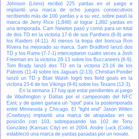
Johnson (Lions) recibió 225 yardas en el juego e
implantó una marca de ocho juegos consecutivos
recibiendo más de 100 yardas y a su vez, sobre pasó la
marca de Jerry Rice (1,848) al lograr 1,892 yardas en
una temporada. Cam Newton pasó y corrió para un total
de dos TD en la victoria 17-6 de sus Panthers (6-9) ante
los Raiders (4-11). Al menos la tropa del boricua Ron
Rivera ha mejorado su marca. Sam Bradford lanzó dos
TD y los Rams (7-7-1) interceptaron cuatro veces a Josh
Freeman en la victoria 28-13 sobre los Buccaneers (6-9).
Tom Brady lanzó dos TD en la victoria 23-16 de los
Patriots (11-4) sobre los Jaguars (2-13). Christian Ponder
lanzó un TD y Blair Walsh logró tres field goals en la
victoria 23-6 de los Vikings (9-6) sobre los Texans (12-3).
En la semana 17 hay que estar pendientes al juego
de Washington y Dallas por el campeonato del NFC
East, y de quien ganara un “spot” para la postemporada
entre Minnesota y Chicago. El “tight end” Jason Witten
(Cowboys) implantó una marca de atrapadas en su
posición con 103, sobrepasando las 102 de Tony
González (Kansas City) en el 2004. Andre Luck (Colts)
estableció una marca de yardas pasadas por un novato.