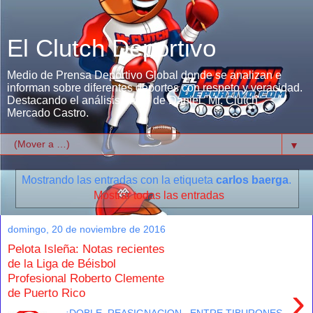
El Clutch Deportivo
Medio de Prensa Deportivo Global donde se analizan e
informan sobre diferentes deportes con respeto y veracidad.
Destacando el análisis único de Daniel "Mr. Clutch"
Mercado Castro.
▼
Mostrando las entradas con la etiqueta
carlos baerga
.
Mostrar todas las entradas
domingo, 20 de noviembre de 2016
Pelota Isleña: Notas recientes
de la Liga de Béisbol
Profesional Roberto Clemente
›
de Puerto Rico
¡DOBLE REASIGNACION ENTRE TIBURONES