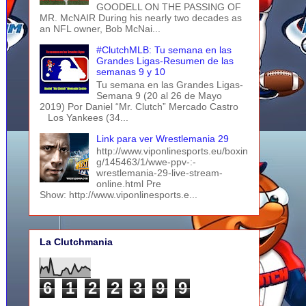
GOODELL ON THE PASSING OF
MR. McNAIR During his nearly two decades as
an NFL owner, Bob McNai...
#ClutchMLB: Tu semana en las
Grandes Ligas-Resumen de las
semanas 9 y 10
Tu semana en las Grandes Ligas-
Semana 9 (20 al 26 de Mayo
2019) Por Daniel “Mr. Clutch” Mercado Castro
Los Yankees (34...
Link para ver Wrestlemania 29
http://www.viponlinesports.eu/boxin
g/145463/1/wwe-ppv-:-
wrestlemania-29-live-stream-
online.html Pre
Show: http://www.viponlinesports.e...
La Clutchmania
6
1
2
2
3
9
9