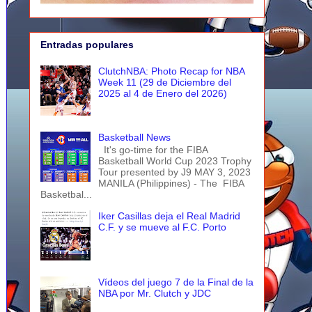
Entradas populares
ClutchNBA: Photo Recap for NBA
Week 11 (29 de Diciembre del
2025 al 4 de Enero del 2026)
Basketball News
It's go-time for the FIBA
Basketball World Cup 2023 Trophy
Tour presented by J9 MAY 3, 2023
MANILA (Philippines) - The FIBA
Basketbal...
Iker Casillas deja el Real Madrid
C.F. y se mueve al F.C. Porto
Vídeos del juego 7 de la Final de la
NBA por Mr. Clutch y JDC