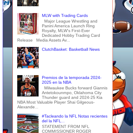
MLW with Trading Cards
Major League Wrestling and
Panini America Launch Ring
Royalty, MLW's First-Ever
Dedicated Hobby Trading Card
Release Media Assets Av...
ClutchBasket: Basketball News
Premios de la temporada 2024-
2025 en la NBA
Milwaukee Bucks forward Giannis
Antetokounmpo, Oklahoma City
Thunder guard and 2024-25 Kia
NBA Most Valuable Player Shai Gilgeous-
Alexande...
#Tacleando la NFL Notas recientes
del la NFL...
STATEMENT FROM NFL
COMMISSIONER ROGER