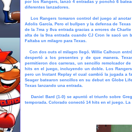
por los Rangers, lanzó 4 entradas y ponchó 6 bate
diferentes lanzadores.
Los Rangers tomaron control del juego al anotar do
Adolis García. Pero el bullpen y la defensa de Texas 
de la 7ma y 8va entrada gracias a errores de Charlie
alta de la 9na entrada cuando CJ Cron le sacó un ba
Faltaba un milagro para Texas.
Con dos outs el milagro llegó. Willie Calhoun entr
despertó a los presentes y de que manera. Texa
permitieron dos carreras, un sencillo remolcador de
hits en el juego, incluyendo un doble. Los Rangers 
pero un Instant Replay el cual cambió la jugada a f
Seager batearon sencillos en su debut en Globe Life
Texas lanzando una entrada.
Daniel Bard (1-0) se apuntó el triunfo sobre Greg
temporada. Colorado conectó 14 hits en el juego. La