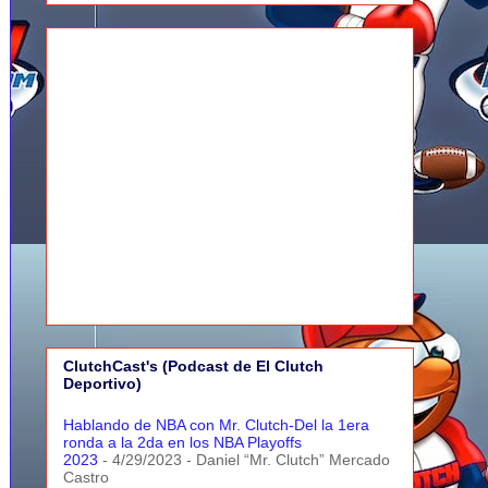
ClutchCast's (Podcast de El Clutch
Deportivo)
Hablando de NBA con Mr. Clutch-Del la 1era
ronda a la 2da en los NBA Playoffs
2023
- 4/29/2023
- Daniel “Mr. Clutch” Mercado
Castro