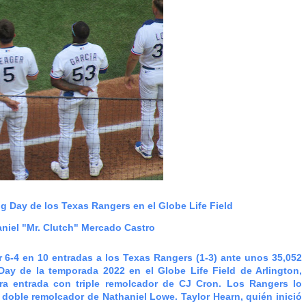
Day de los Texas Rangers en el Globe Life Field
aniel "Mr. Clutch" Mercado Castro
-4 en 10 entradas a los Texas Rangers (1-3) ante unos 35,052
Day de la temporada 2022 en el Globe Life Field de Arlington,
ra entrada con triple remolcador de CJ Cron. Los Rangers lo
n doble remolcador de Nathaniel Lowe. Taylor Hearn, quién inició