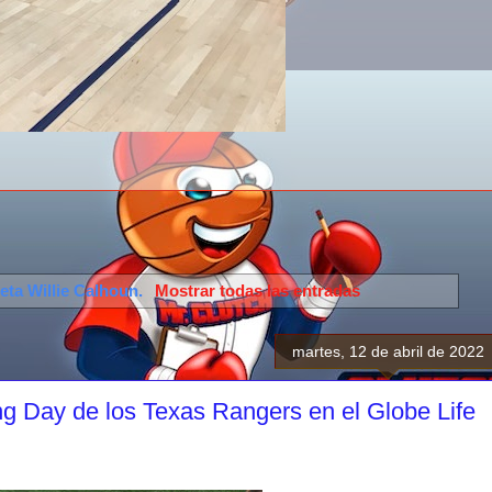
ueta
Willie Calhoun
.
Mostrar todas las entradas
martes, 12 de abril de 2022
 Day de los Texas Rangers en el Globe Life