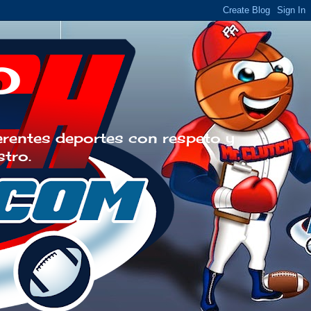
o
erentes deportes con respeto y
stro.