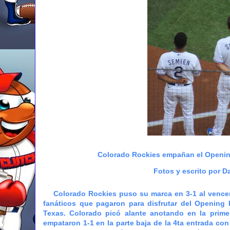
Colorado Rockies empañan el Opening 
Fotos y escrito por D
Colorado Rockies puso su marca en 3-1 al vencer 6
fanáticos que pagaron para disfrutar del Opening 
Texas. Colorado picó alante anotando en la prime
empataron 1-1 en la parte baja de la 4ta entrada co