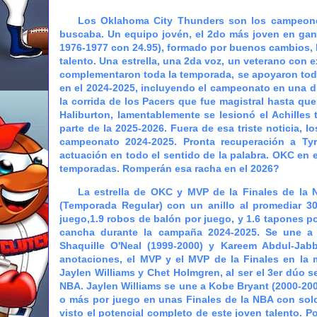
Los Oklahoma City Thunders son los campeones 
buscaba. Un equipo jovén, el 2do más joven en ga
1976-1977 con 24.95), formado por buenos cambios, b
talento. Una estrella, una 2da voz, un veterano con
complementaron toda la temporada, se apoyaron toda
en el 2024-2025, incluyendo el campeonato en una díf
la corrida de los Pacers que fue magistral hasta qu
Haliburton, lamentablemente se lesionó el Achilles
parte de la 2025-2026. Fuera de esa triste noticia, 
campeonato 2024-2025. Pronta recuperación a Tyr
actuación en todo el sentido de la palabra. OKC en 
temporadas. Romperán esa racha en el 2026?
La estrella de OKC y MVP de la Finales de la N
(Temporada Regular) con un anillo al promediar 30
juego,1.9 robos de balón por juego, y 1.6 tapones p
cancha durante la campaña 2024-2025. Se une a M
Shaquille O'Neal (1999-2000) y Kareem Abdul-Ja
anotaciones, el MVP y el MVP de la Finales en la 
Jaylen Williams y Chet Holmgren, al ser el 3er dúo
NBA. Jaylen Williams se une a Kobe Bryant (2000-200
o más por juego en unas Finales de la NBA con sol
visto el potencial completo de este joven talento. Po