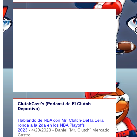
ClutchCast's (Podcast de El Clutch
Deportivo)
Hablando de NBA con Mr. Clutch-Del la 1era
ronda a la 2da en los NBA Playoffs
2023
- 4/29/2023
- Daniel “Mr. Clutch” Mercado
Castro