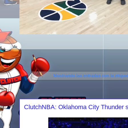
Mostrando las entradas con la etique
ClutchNBA: Oklahoma City Thunder 