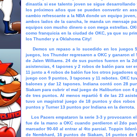
dinastía si ese talento joven se sigue desarrollando 
los próximos años que se pueden convertir en ass
cambio refrescante a la NBA donde un equipo joven, 
ambos lados de la cancha, le manda un mensaje pa
equipos con mucho dinero o con mega estrellas. OK
como franquicia en la ciudad de OKC, ya que su prim
los Thunder y a Oklahoma City!
Demos un repaso a lo sucedido en los juegos 5 al
juegos, los Thunder regresaron a OKC y ganaron el 5
de Jalen Williams. 24 de sus puntos fueron en la 2d
asistencias, 4 tapones y 2 robos de balón para ser 
11 junto a 4 robos de balón fue los otros jugadores
juego con 9 puntos, 3 tapones y 11 rebotes. OKC tuvo
balones y dar 12 tapones. Indiana contó con 28 punt
Siakam para cubrir el mal juego de Haliburton con 4 
de tres puntos. Al menos repartió 6 de las 23 asis
tuvo un magistral juego de 18 puntos y dos robos
puntos y Turner 13 puntos por Indiana en la derrota.
Los Pacers empataron la serie 3-3 y provocaron el 7
fue de la mano a OKC cuando perdieron el 2do parci
marcador 90-60 al entrar al 4to parcial. Toppin lid
de Nembhard, 16 puntos de Siakam, 14 puntos de H