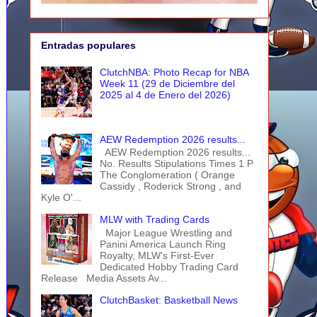
Entradas populares
ClutchNBA: Photo Recap for NBA
Week 11 (29 de Diciembre del
2025 al 4 de Enero del 2026)
AEW Redemption 2026 results...
AEW Redemption 2026 results...
No. Results Stipulations Times 1 P
The Conglomeration ( Orange
Cassidy , Roderick Strong , and
Kyle O'...
MLW with Trading Cards
Major League Wrestling and
Panini America Launch Ring
Royalty, MLW's First-Ever
Dedicated Hobby Trading Card
Release Media Assets Av...
ClutchBasket: Basketball News