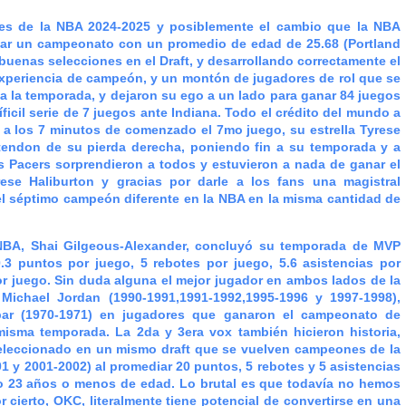
de la NBA 2024-2025 y posiblemente el cambio que la NBA
nar un campeonato con un promedio de edad de 25.68 (Portland
uenas selecciones en el Draft, y desarrollando correctamente el
 experiencia de campeón, y un montón de jugadores de rol que se
 la temporada, y dejaron su ego a un lado para ganar 84 juegos
icil serie de 7 juegos ante Indiana. Todo el crédito del mundo a
e a los 7 minutos de comenzado el 7mo juego, su estrella Tyrese
 tendon de su pierda derecha, poniendo fin a su temporada y a
los Pacers sorprendieron a todos y estuvieron a nada de ganar el
ese Haliburton y gracias por darle a los fans una magistral
el séptimo campeón diferente en la NBA en la misma cantidad de
BA, Shai Gilgeous-Alexander, concluyó su temporada de MVP
.3 puntos por juego, 5 rebotes por juego, 5.6 asistencias por
or juego. Sin duda alguna el mejor jugador en ambos lados de la
ichael Jordan (1990-1991,1991-1992,1995-1996 y 1997-1998),
bbar (1970-1971) en jugadores que ganaron el campeonato de
misma temporada. La 2da y 3era vox también hicieron historia,
 seleccionado en un mismo draft que se vuelven campeones de la
1 y 2001-2002) al promediar 20 puntos, 5 rebotes y 5 asistencias
o 23 años o menos de edad. Lo brutal es que todavía no hemos
r cierto, OKC, literalmente tiene potencial de convertirse en una