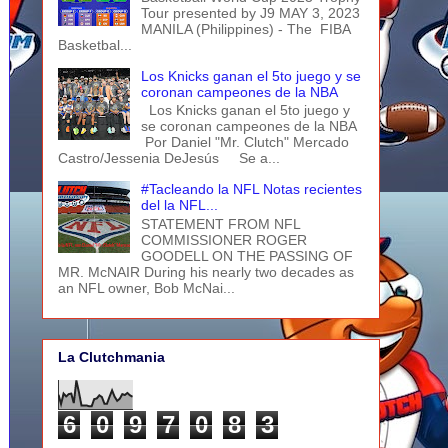
Tour presented by J9 MAY 3, 2023
MANILA (Philippines) - The FIBA
Basketbal...
Los Knicks ganan el 5to juego y se
coronan campeones de la NBA
Los Knicks ganan el 5to juego y
se coronan campeones de la NBA
Por Daniel "Mr. Clutch" Mercado
Castro/Jessenia DeJesús Se a...
#Tacleando la NFL Notas recientes
del la NFL...
STATEMENT FROM NFL
COMMISSIONER ROGER
GOODELL ON THE PASSING OF
MR. McNAIR During his nearly two decades as
an NFL owner, Bob McNai...
La Clutchmania
6
0
9
7
0
8
3