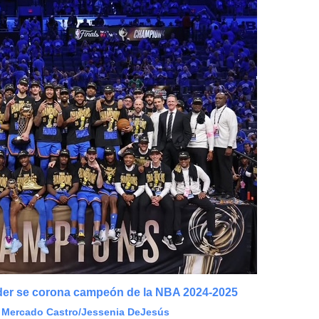
er se corona campeón de la NBA 2024-2025
" Mercado Castro/Jessenia DeJesús