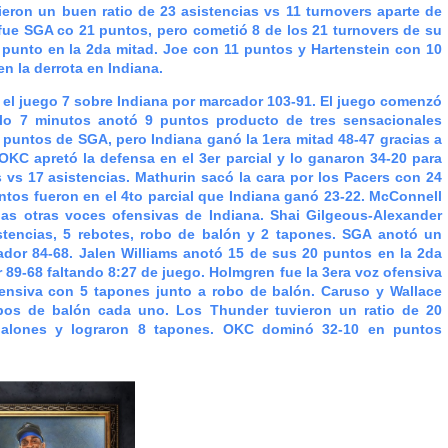
eron un buen ratio de 23 asistencias vs 11 turnovers aparte de
fue SGA co 21 puntos, pero cometió 8 de los 21 turnovers de su
 punto en la 2da mitad. Joe con 11 puntos y Hartenstein con 10
en la derrota en Indiana.
 juego 7 sobre Indiana por marcador 103-91. El juego comenzó
olo 7 minutos anotó 9 puntos producto de tres sensacionales
 puntos de SGA, pero Indiana ganó la 1era mitad 48-47 gracias a
KC apretó la defensa en el 3er parcial y lo ganaron 34-20 para
 vs 17 asistencias. Mathurin sacó la cara por los Pacers con 24
ntos fueron en el 4to parcial que Indiana ganó 23-22. McConnell
s otras voces ofensivas de Indiana. Shai Gilgeous-Alexander
stencias, 5 rebotes, robo de balón y 2 tapones. SGA anotó un
dor 84-68. Jalen Williams anotó 15 de sus 20 puntos en la 2da
9-68 faltando 8:27 de juego. Holmgren fue la 3era voz ofensiva
fensiva con 5 tapones junto a robo de balón. Caruso y Wallace
bos de balón cada uno. Los Thunder tuvieron un ratio de 20
 balones y lograron 8 tapones. OKC dominó 32-10 en puntos