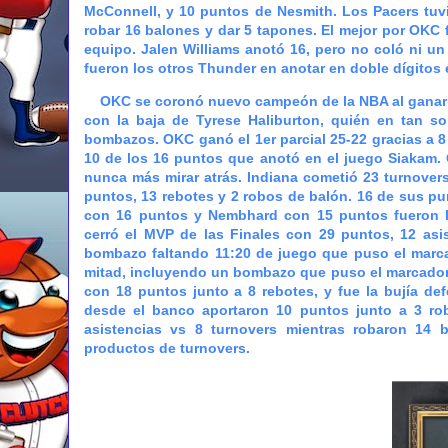
McConnell, y 10 puntos de Nesmith. Los Pacers tuvi
robar 16 balones y dar 5 tapones. El mejor por OKC 
equipo. Jalen Williams anotó 16, pero no coló ni un
fueron los otros Thunder en anotar en doble dígitos 
OKC se coronó nuevo campeón de la NBA al ganar el
con la baja de Tyrese Haliburton, quién en tan s
bombazos. OKC ganó el 1er parcial 25-22 gracias a 8
10 de los 16 puntos que anotó en el juego Siakam. O
nunca más mirar atrás. Indiana cometió 23 turnovers
puntos, 13 rebotes y 2 robos de balón. 16 de sus pu
con 16 puntos y Nembhard con 15 puntos fueron la
cerró el MVP de las Finales con 29 puntos, 12 asi
bombazo faltando 11:20 de juego que puso el marca
mitad, incluyendo un bombazo que puso el marcador 8
con 18 puntos junto a 8 rebotes, y fue la bujía de
desde el banco aportaron 10 puntos junto a 3 ro
asistencias vs 8 turnovers mientras robaron 14
productos de turnovers.