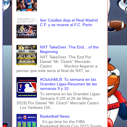
Iker Casillas deja el Real Madrid
C.F. y se mueve al F.C. Porto
NXT TakeOver: The End....of the
Beginning
NXT TakeOver: The End Por
Daniel “Mr. Clutch” Mercado
Castro Muchos llegaron a
pensar que este sería el final de NXT, se...
#ClutchMLB: Tu semana en las
Grandes Ligas-Resumen de las
semanas 9 y 10
Tu semana en las Grandes Ligas-
Semana 9 (20 al 26 de Mayo
2019) Por Daniel “Mr. Clutch” Mercado Castro
Los Yankees (34...
Basketball News
It's go-time for the FIBA
Basketball World Cup 2023 Trophy