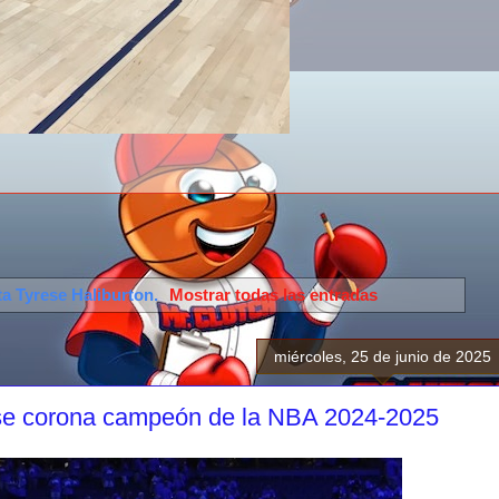
ta
Tyrese Haliburton
.
Mostrar todas las entradas
miércoles, 25 de junio de 2025
se corona campeón de la NBA 2024-2025