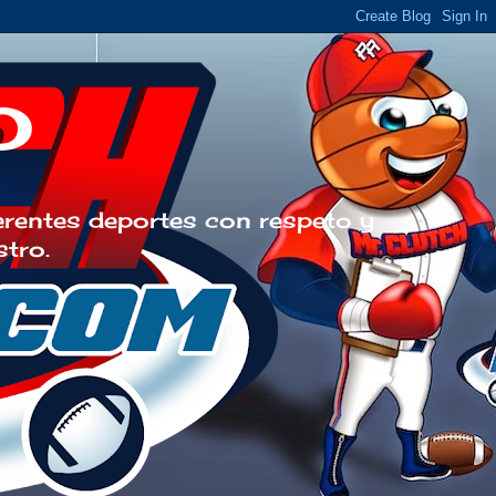
o
erentes deportes con respeto y
stro.