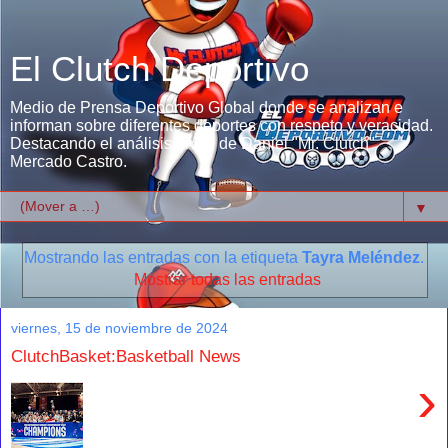
El Clutch Deportivo
Medio de Prensa Deportivo Global donde se analizan e
informan sobre diferentes deportes con respeto y veracidad.
Destacando el análisis único de Daniel "Mr. Clutch"
Mercado Castro.
▼
Mostrando las entradas con la etiqueta
Tayra Meléndez
.
Mostrar todas las entradas
viernes, 15 de noviembre de 2024
ClutchBasket:Basketball News
›