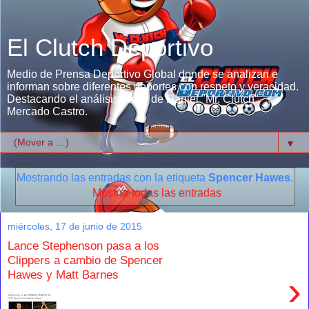
El Clutch Deportivo
Medio de Prensa Deportivo Global donde se analizan e
informan sobre diferentes deportes con respeto y veracidad.
Destacando el análisis único de Daniel "Mr. Clutch"
Mercado Castro.
▼
Mostrando las entradas con la etiqueta
Spencer Hawes
.
Mostrar todas las entradas
miércoles, 17 de junio de 2015
Lance Stephenson pasa a los
Clippers a cambio de Spencer
Hawes y Matt Barnes
›