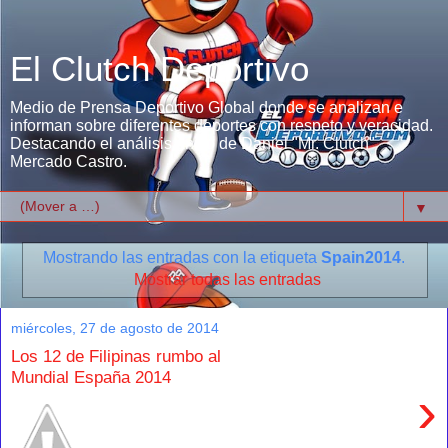
El Clutch Deportivo
Medio de Prensa Deportivo Global donde se analizan e
informan sobre diferentes deportes con respeto y veracidad.
Destacando el análisis único de Daniel "Mr. Clutch"
Mercado Castro.
▼
Mostrando las entradas con la etiqueta
Spain2014
.
Mostrar todas las entradas
miércoles, 27 de agosto de 2014
Los 12 de Filipinas rumbo al
Mundial España 2014
›