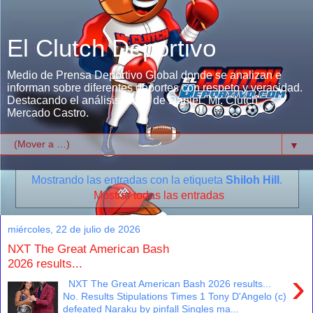
El Clutch Deportivo
Medio de Prensa Deportivo Global donde se analizan e
informan sobre diferentes deportes con respeto y veracidad.
Destacando el análisis único de Daniel "Mr. Clutch"
Mercado Castro.
▼
Mostrando las entradas con la etiqueta
Shiloh Hill
.
Mostrar todas las entradas
miércoles, 22 de julio de 2026
NXT The Great American Bash
2026 results...
›
NXT The Great American Bash 2026 results...
No. Results Stipulations Times 1 Tony D'Angelo (c)
defeated Naraku by pinfall Singles ma...