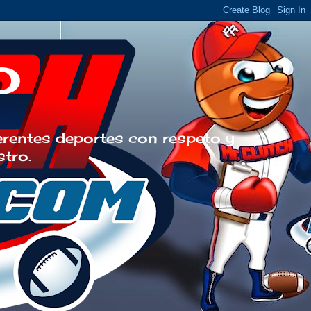
o
erentes deportes con respeto y
stro.