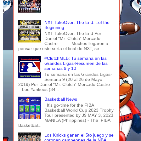
NXT TakeOver: The End....of the
Beginning
NXT TakeOver: The End Por
Daniel “Mr. Clutch” Mercado
Castro Muchos llegaron a
pensar que este sería el final de NXT, se...
#ClutchMLB: Tu semana en las
Grandes Ligas-Resumen de las
semanas 9 y 10
Tu semana en las Grandes Ligas-
Semana 9 (20 al 26 de Mayo
2019) Por Daniel “Mr. Clutch” Mercado Castro
Los Yankees (34...
Basketball News
It's go-time for the FIBA
Basketball World Cup 2023 Trophy
Tour presented by J9 MAY 3, 2023
MANILA (Philippines) - The FIBA
Basketbal...
Los Knicks ganan el 5to juego y se
coronan campeones de la NBA