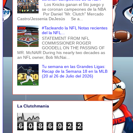
Los Knicks ganan el 5to juego y
se coronan campeones de la NBA
Por Daniel "Mr. Clutch" Mercado
Castro/Jessenia DeJesús Se a...
#Tacleando la NFL Notas recientes
del la NFL...
STATEMENT FROM NFL
COMMISSIONER ROGER
GOODELL ON THE PASSING OF
MR. McNAIR During his nearly two decades as
an NFL owner, Bob McNai...
Tu semana en las Grandes Ligas:
Recap de la Semana 18 en la MLB
(20 al 26 de Julio del 2026)
La Clutchmania
6
0
8
6
9
2
2