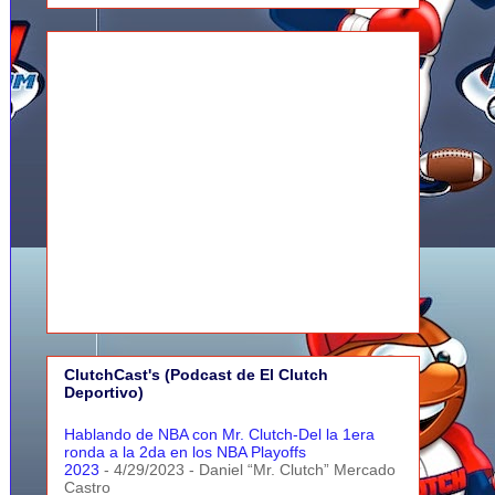
ClutchCast's (Podcast de El Clutch
Deportivo)
Hablando de NBA con Mr. Clutch-Del la 1era
ronda a la 2da en los NBA Playoffs
2023
- 4/29/2023
- Daniel “Mr. Clutch” Mercado
Castro