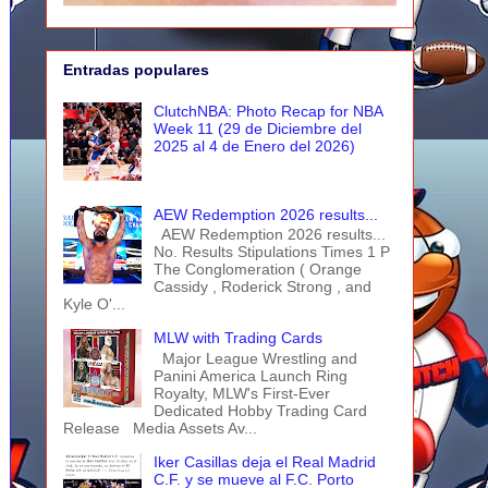
Entradas populares
ClutchNBA: Photo Recap for NBA
Week 11 (29 de Diciembre del
2025 al 4 de Enero del 2026)
AEW Redemption 2026 results...
AEW Redemption 2026 results...
No. Results Stipulations Times 1 P
The Conglomeration ( Orange
Cassidy , Roderick Strong , and
Kyle O'...
MLW with Trading Cards
Major League Wrestling and
Panini America Launch Ring
Royalty, MLW's First-Ever
Dedicated Hobby Trading Card
Release Media Assets Av...
Iker Casillas deja el Real Madrid
C.F. y se mueve al F.C. Porto