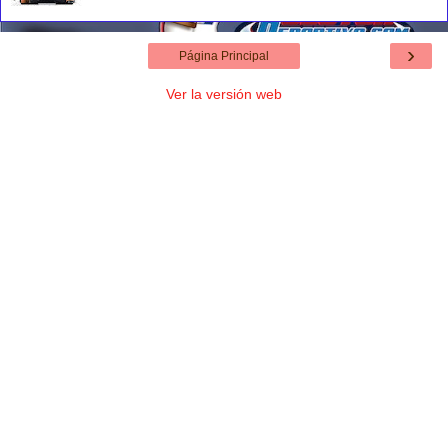
›
Página Principal
Ver la versión web