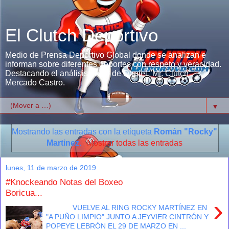
El Clutch Deportivo
Medio de Prensa Deportivo Global donde se analizan e
informan sobre diferentes deportes con respeto y veracidad.
Destacando el análisis único de Daniel "Mr. Clutch"
Mercado Castro.
▼
Mostrando las entradas con la etiqueta
Román "Rocky"
Martinez
.
Mostrar todas las entradas
lunes, 11 de marzo de 2019
#Knockeando Notas del Boxeo
Boricua...
›
VUELVE AL RING ROCKY MARTÍNEZ EN
"A PUÑO LIMPIO" JUNTO A JEYVIER CINTRÓN Y
POPEYE LEBRÓN EL 29 DE MARZO EN ...