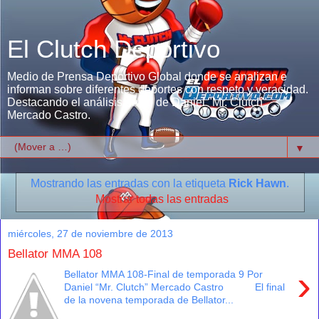
El Clutch Deportivo
Medio de Prensa Deportivo Global donde se analizan e
informan sobre diferentes deportes con respeto y veracidad.
Destacando el análisis único de Daniel "Mr. Clutch"
Mercado Castro.
▼
Mostrando las entradas con la etiqueta
Rick Hawn
.
Mostrar todas las entradas
miércoles, 27 de noviembre de 2013
Bellator MMA 108
›
Bellator MMA 108-Final de temporada 9 Por
Daniel “Mr. Clutch” Mercado Castro El final
de la novena temporada de Bellator...