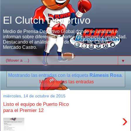
El Clutch Deportivo
Medio de Prensa Deportivo Global donde se analizan e
informan sobre diferentes deportes con respeto y veracidad.
Destacando el análisis único de Daniel "Mr. Clutch"
Mercado Castro.
▼
Mostrando las entradas con la etiqueta
Rámesis Rosa
.
Mostrar todas las entradas
miércoles, 14 de octubre de 2015
Listo el equipo de Puerto Rico
para el Premier 12
›