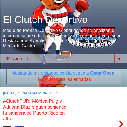
El Clutch Deportivo
Medio de Prensa Deportivo Global donde se analizan e
informan sobre diferentes deportes con respeto y veracidad.
Destacando el análisis único de Daniel "Mr. Clutch"
Mercado Castro.
▼
Mostrando las entradas con la etiqueta
Qatar Open
.
Mostrar todas las entradas
jueves, 23 de febrero de 2017
#ClutchPUR: Mónica Puig y
Adriana Díaz siguen poniendo
la bandera de Puerto Rico en
›
alto