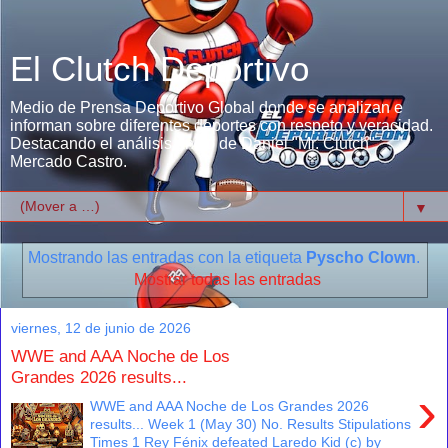
El Clutch Deportivo
Medio de Prensa Deportivo Global donde se analizan e
informan sobre diferentes deportes con respeto y veracidad.
Destacando el análisis único de Daniel "Mr. Clutch"
Mercado Castro.
▼
Mostrando las entradas con la etiqueta
Pyscho Clown
.
Mostrar todas las entradas
viernes, 12 de junio de 2026
WWE and AAA Noche de Los
Grandes 2026 results...
›
WWE and AAA Noche de Los Grandes 2026
results... Week 1 (May 30) No. Results Stipulations
Times 1 Rey Fénix defeated Laredo Kid (c) by