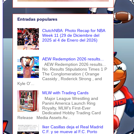
Entradas populares
ClutchNBA: Photo Recap for NBA
Week 11 (29 de Diciembre del
2025 al 4 de Enero del 2026)
AEW Redemption 2026 results...
AEW Redemption 2026 results...
No. Results Stipulations Times 1 P
The Conglomeration ( Orange
Cassidy , Roderick Strong , and
Kyle O'...
MLW with Trading Cards
Major League Wrestling and
Panini America Launch Ring
Royalty, MLW's First-Ever
Dedicated Hobby Trading Card
Release Media Assets Av...
Iker Casillas deja el Real Madrid
C.F. y se mueve al F.C. Porto