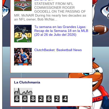
STATEMENT FROM NFL
COMMISSIONER ROGER
GOODELL ON THE PASSING OF
MR. McNAIR During his nearly two decades as
an NFL owner, Bob McNai...
Tu semana en las Grandes Ligas:
Recap de la Semana 18 en la MLB
(20 al 26 de Julio del 2026)
ClutchBasket: Basketball News
La Clutchmania
6
0
8
2
6
2
4