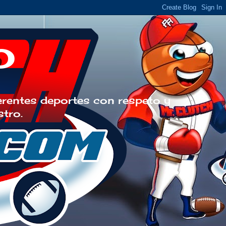
o
erentes deportes con respeto y
stro.