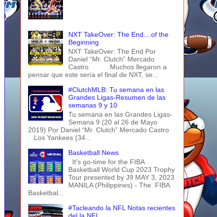
NXT TakeOver: The End....of the
Beginning
NXT TakeOver: The End Por
Daniel “Mr. Clutch” Mercado
Castro Muchos llegaron a
pensar que este sería el final de NXT, se...
#ClutchMLB: Tu semana en las
Grandes Ligas-Resumen de las
semanas 9 y 10
Tu semana en las Grandes Ligas-
Semana 9 (20 al 26 de Mayo
2019) Por Daniel “Mr. Clutch” Mercado Castro
Los Yankees (34...
Basketball News
It's go-time for the FIBA
Basketball World Cup 2023 Trophy
Tour presented by J9 MAY 3, 2023
MANILA (Philippines) - The FIBA
Basketbal...
#Tacleando la NFL Notas recientes
del la NFL...