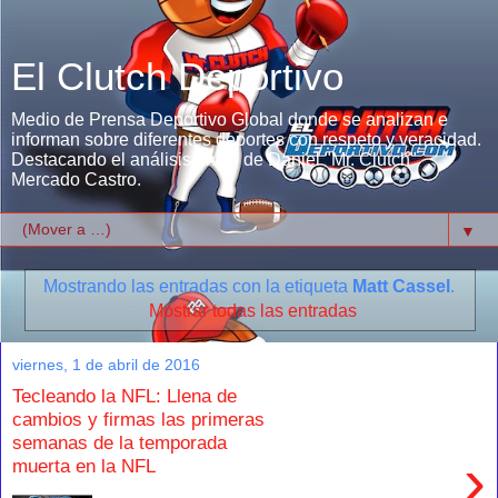
El Clutch Deportivo
Medio de Prensa Deportivo Global donde se analizan e
informan sobre diferentes deportes con respeto y veracidad.
Destacando el análisis único de Daniel "Mr. Clutch"
Mercado Castro.
▼
Mostrando las entradas con la etiqueta
Matt Cassel
.
Mostrar todas las entradas
viernes, 1 de abril de 2016
Tecleando la NFL: Llena de
cambios y firmas las primeras
semanas de la temporada
›
muerta en la NFL
...