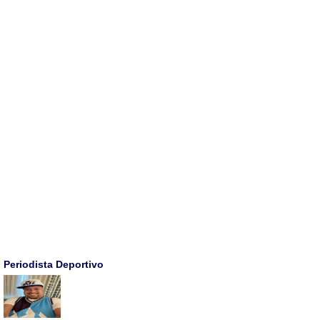
Periodista Deportivo