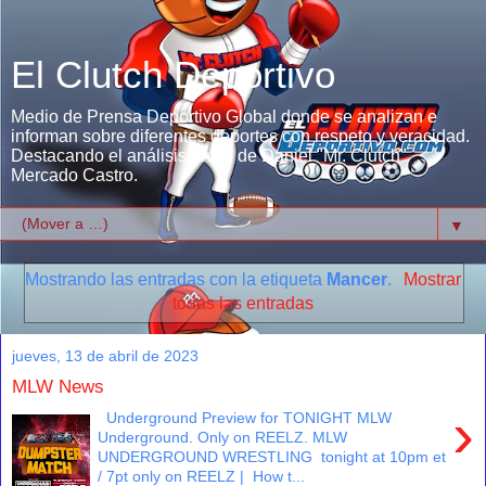
El Clutch Deportivo
Medio de Prensa Deportivo Global donde se analizan e
informan sobre diferentes deportes con respeto y veracidad.
Destacando el análisis único de Daniel "Mr. Clutch"
Mercado Castro.
▼
Mostrando las entradas con la etiqueta
Mancer
.
Mostrar
todas las entradas
jueves, 13 de abril de 2023
MLW News
›
Underground Preview for TONIGHT MLW
Underground. Only on REELZ. MLW
UNDERGROUND WRESTLING tonight at 10pm et
/ 7pt only on REELZ | How t...