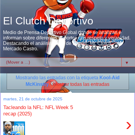
El Clutch Deportivo
Medio de Prensa Deportivo Global donde se analizan e
informan sobre diferentes deportes con respeto y veracidad.
Destacando el análisis único de Daniel "Mr. Clutch"
Mercado Castro.
▼
Mostrando las entradas con la etiqueta
Kool-Aid
McKinstry
.
Mostrar todas las entradas
martes, 21 de octubre de 2025
Tacleando la NFL: NFL Week 5
recap (2025)
›