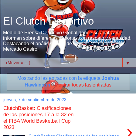
El Clutch Deportivo
Medio de Prensa Deportivo Global donde se analizan e
informan sobre diferentes deportes con respeto y veracidad.
Destacando el análisis único de Daniel "Mr. Clutch"
Mercado Castro.
▼
Mostrando las entradas con la etiqueta
Joshua
Hawkinson
.
Mostrar todas las entradas
jueves, 7 de septiembre de 2023
ClutchBasket: Clasificaciones
de las posiciones 17 a la 32 en
el FIBA World Basketball Cup
›
2023
ClutchBasket: Clasificaciones de las posiciones