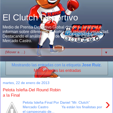
El Clutch Deportivo
Medio de Prensa Deportivo Global donde se analizan e
informan sobre diferentes deportes con respeto y veracidad.
Destacando el análisis único de Daniel "Mr. Clutch"
Mercado Castro.
▼
Mostrando las entradas con la etiqueta
Jose Ruiz
.
Mostrar todas las entradas
martes, 22 de enero de 2013
Pelota Isleña-Del Round Robin
a la Final
›
Pelota Isleña-Final Por Daniel “Mr. Clutch”
Mercado Castro Ya están los finalistas por
el campeonato de...